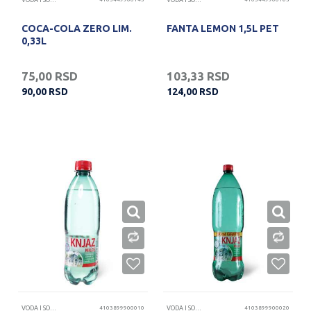
VODA I SOKOVI
VODA I SOKOVI
COCA-COLA ZERO LIM.
FANTA LEMON 1,5L PET
0,33L
75,00
RSD
103,33
RSD
90,00
RSD
124,00
RSD
VODA I SOKOVI
4103899900010
VODA I SOKOVI
4103899900020