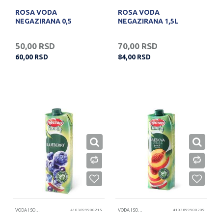
ROSA VODA
ROSA VODA
NEGAZIRANA 0,5
NEGAZIRANA 1,5L
50,00
RSD
70,00
RSD
60,00
RSD
84,00
RSD
VODA I SOKOVI
4103899900215
VODA I SOKOVI
4103899900209