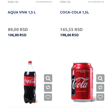
VODA I SOKOVI
4103899900035
VODA I SOKOVI
4103449900139
AQUA VIVA 1,5 L
COCA-COLA 1,5L
89,00
RSD
165,55
RSD
106,80
RSD
198,66
RSD