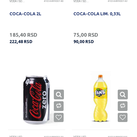
VODA I SOKOVI
4103449900140
VODA I SOKOVI
4103449900142
COCA-COLA 2L
COCA-COLA LIM. 0,33L
185,40
RSD
75,00
RSD
222,48
RSD
90,00
RSD
4103449900143
4103449900165