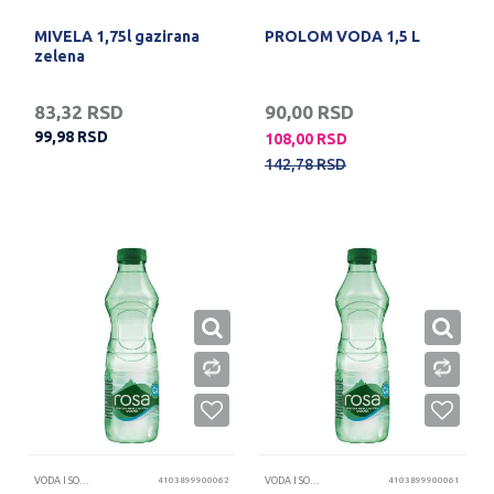
MIVELA 1,75l gazirana
PROLOM VODA 1,5 L
zelena
83,32
RSD
90,00
RSD
99,98
RSD
108,00
RSD
142,78
RSD
VODA I SOKOVI
4103899900062
VODA I SOKOVI
4103899900061