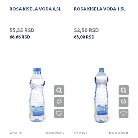
ROSA KISELA VODA 0,5L
ROSA KISELA VODA 1,5L
55,55
RSD
52,50
RSD
66,66
RSD
63,00
RSD
VODA I SOKOVI
4103899900045
VODA I SOKOVI
4103899900046