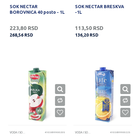
SOK NECTAR
SOK NECTAR BRESKVA
BOROVNICA 40 posto - 1L
-1L
223,80
RSD
113,50
RSD
268,56
RSD
136,20
RSD
VODA I SOKOVI
4103899900205
VODA I SOKOVI
4103899900225