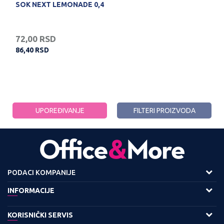
SOK NEXT LEMONADE 0,4
72,00
RSD
86,40
RSD
UPOREĐIVANJE
FILTERI PROIZVODA
PODACI KOMPANIJE
Adresa :
INFORMACIJE
Viline Vode bb,
O nama
KORISNIČKI SERVIS
11158 Beograd