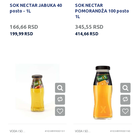
SOK NECTAR JABUKA 40
SOK NECTAR
posto - 1L
POMORANDŽA 100 posto
1L
166,66
RSD
345,55
RSD
199,99
RSD
414,66
RSD
VODA I SOKOVI
4103899900151
VODA I SOKOVI
4103899900150