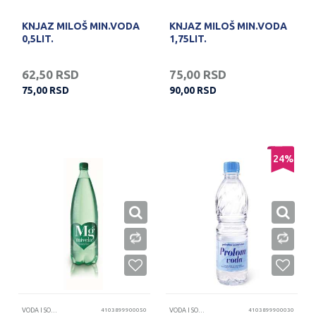
KNJAZ MILOŠ MIN.VODA
KNJAZ MILOŠ MIN.VODA
0,5LIT.
1,75LIT.
62,50
RSD
75,00
RSD
75,00
RSD
90,00
RSD
24
%
VODA I SOKOVI
4103899900050
VODA I SOKOVI
4103899900030