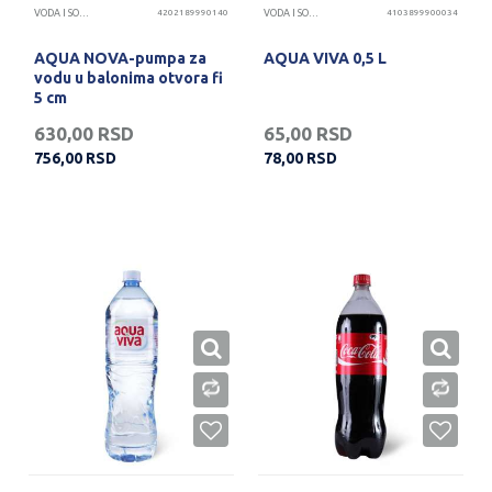
VODA I SOKOVI
4202189990140
VODA I SOKOVI
4103899900034
AQUA NOVA-pumpa za
AQUA VIVA 0,5 L
vodu u balonima otvora fi
5 cm
630,00
RSD
65,00
RSD
756,00
RSD
78,00
RSD