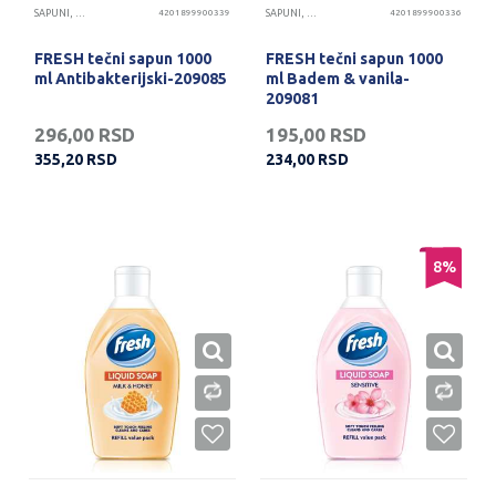
SAPUNI, GELOVI I KREME ZA RUKE
4201899900339
SAPUNI, GELOVI I KREME ZA RUKE
4201899900336
FRESH tečni sapun 1000
FRESH tečni sapun 1000
ml Antibakterijski-209085
ml Badem & vanila-
209081
296,00
RSD
195,00
RSD
355,20
RSD
234,00
RSD
8
%