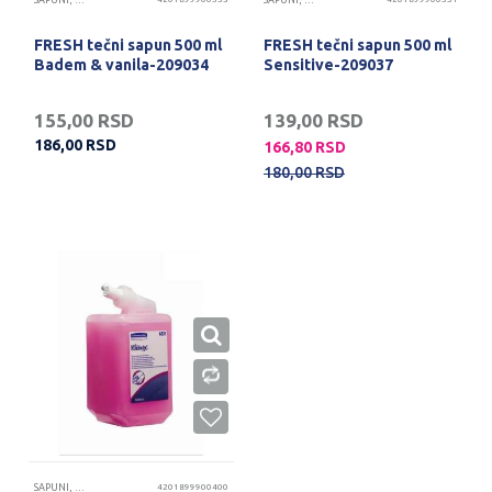
SAPUNI, GELOVI I KREME ZA RUKE
SAPUNI, GELOVI I KREME ZA RUKE
FRESH tečni sapun 500 ml
FRESH tečni sapun 500 ml
Badem & vanila-209034
Sensitive-209037
155,00
RSD
139,00
RSD
186,00
RSD
166,80
RSD
180,00
RSD
SAPUNI, GELOVI I KREME ZA RUKE
4201899900400