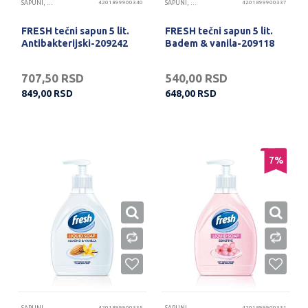
SAPUNI, GELOVI I KREME ZA RUKE
4201899900340
SAPUNI, GELOVI I KREME ZA RUKE
4201899900337
FRESH tečni sapun 5 lit.
FRESH tečni sapun 5 lit.
Antibakterijski-209242
Badem & vanila-209118
707,50
RSD
540,00
RSD
849,00
RSD
648,00
RSD
7
%
4201899900335
4201899900331