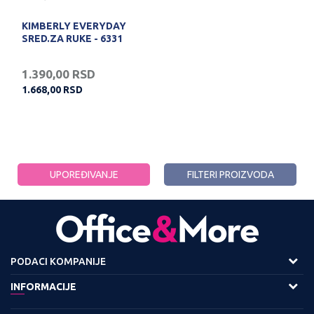
KIMBERLY EVERYDAY
SRED.ZA RUKE - 6331
1.390,00
RSD
1.668,00
RSD
UPOREĐIVANJE
FILTERI PROIZVODA
PODACI KOMPANIJE
Adresa :
INFORMACIJE
Viline Vode bb,