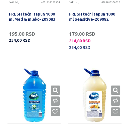
SAPUNI, GELOVI I KREME ZA RUKE
4201899900334
SAPUNI, GELOVI I KREME ZA RUKE
4201899900332
FRESH tečni sapun 1000
FRESH tečni sapun 1000
ml Med & mleko-209083
ml Sensitive-209082
195,00
RSD
179,00
RSD
234,00
RSD
214,80
RSD
234,00
RSD