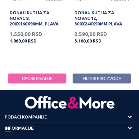
KUTIJE ZA NOVAC
KUTIJE ZA NOVAC
DONAU KUTIJA ZA
DONAU KUTIJA ZA
NOVAC 8,
NOVAC 12,
200X160X90MM, PLAVA
300X240X90MM PLAVA
1.550,00
RSD
2.590,00
RSD
1.860,00
RSD
3.108,00
RSD
UPOREĐIVANJE
FILTERI PROIZVODA
PODACI KOMPANIJE
Adresa :
INFORMACIJE
Viline Vode bb,