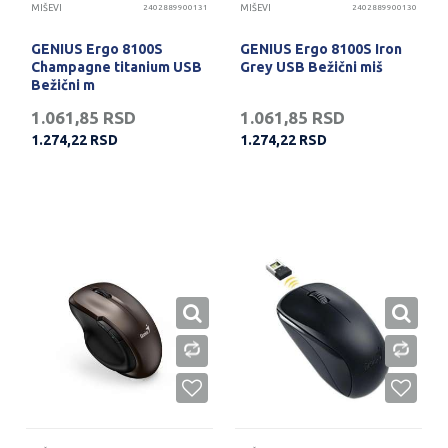
MIŠEVI
2402889900131
MIŠEVI
2402889900130
GENIUS Ergo 8100S
GENIUS Ergo 8100S Iron
Champagne titanium USB
Grey USB Bežični miš
Bežični m
1.061,85
RSD
1.061,85
RSD
1.274,22
RSD
1.274,22
RSD