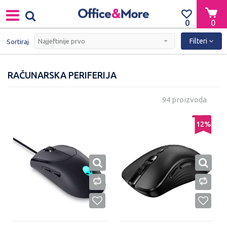
0
0
Filteri
Sortiraj
RAČUNARSKA PERIFERIJA
94 proizvoda
12
%