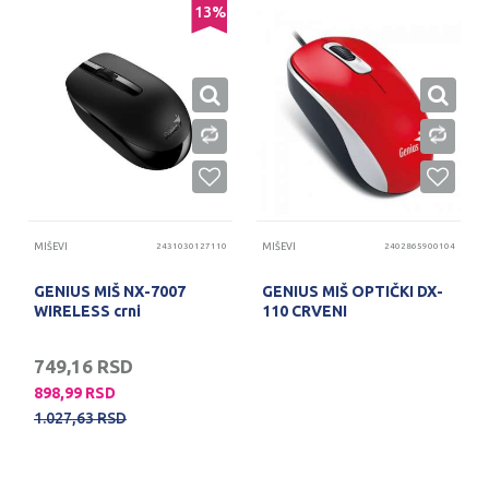
13
%
MIŠEVI
2431030127110
MIŠEVI
2402865900104
GENIUS MIŠ NX-7007
GENIUS MIŠ OPTIČKI DX-
WIRELESS crni
110 CRVENI
749,16
RSD
898,99
RSD
1.027,63
RSD
PROVERITE DOSTUPNOST