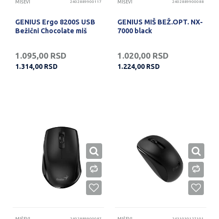
MIŠEVI
2402889900117
MIŠEVI
2402889900088
GENIUS Ergo 8200S USB
GENIUS MIŠ BEŽ.OPT. NX-
Bežični Chocolate miš
7000 black
1.095,00
RSD
1.020,00
RSD
1.314,00
RSD
1.224,00
RSD
2402889900087
2431030127101