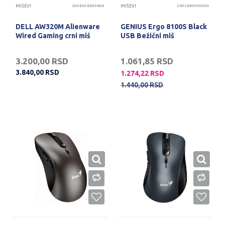
MIŠEVI
2608598800806
MIŠEVI
2402889900069
DELL AW320M Alienware
GENIUS Ergo 8100S Black
Wired Gaming crni miš
USB Bežični miš
3.200,00
RSD
1.061,85
RSD
3.840,00
RSD
1.274,22
RSD
1.440,00
RSD