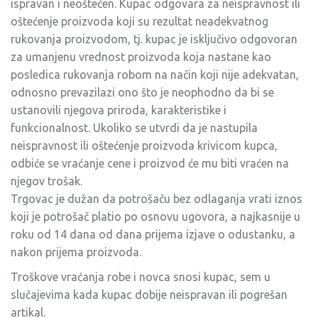
ispravan i neoštećen. Kupac odgovara za neispravnost ili
oštećenje proizvoda koji su rezultat neadekvatnog
rukovanja proizvodom, tj. kupac je isključivo odgovoran
za umanjenu vrednost proizvoda koja nastane kao
posledica rukovanja robom na način koji nije adekvatan,
odnosno prevazilazi ono što je neophodno da bi se
ustanovili njegova priroda, karakteristike i
funkcionalnost. Ukoliko se utvrdi da je nastupila
neispravnost ili oštećenje proizvoda krivicom kupca,
odbiće se vraćanje cene i proizvod će mu biti vraćen na
njegov trošak.
Trgovac je dužan da potrošaču bez odlaganja vrati iznos
koji je potrošač platio po osnovu ugovora, a najkasnije u
roku od 14 dana od dana prijema izjave o odustanku, a
nakon prijema proizvoda.
Troškove vraćanja robe i novca snosi kupac, sem u
slučajevima kada kupac dobije neispravan ili pogrešan
artikal.