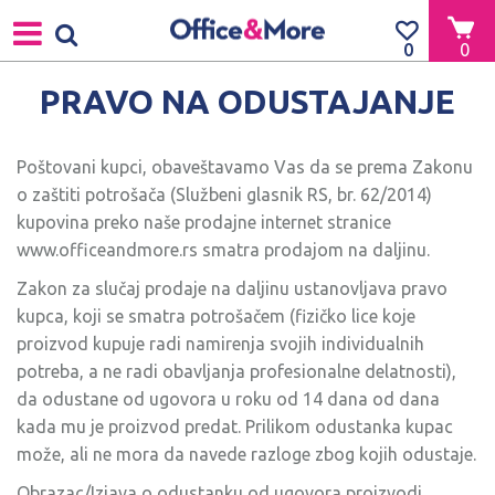
0
0
PRAVO NA ODUSTAJANJE
Poštovani kupci, obaveštavamo Vas da se prema Zakonu
o zaštiti potrošača (Službeni glasnik RS, br. 62/2014)
kupovina preko naše prodajne internet stranice
www.officeandmore.rs smatra prodajom na daljinu.
Zakon za slučaj prodaje na daljinu ustanovljava pravo
kupca, koji se smatra potrošačem (fizičko lice koje
proizvod kupuje radi namirenja svojih individualnih
potreba, a ne radi obavljanja profesionalne delatnosti),
da odustane od ugovora u roku od 14 dana od dana
kada mu je proizvod predat. Prilikom odustanka kupac
može, ali ne mora da navede razloge zbog kojih odustaje.
Obrazac/Izjava o odustanku od ugovora proizvodi