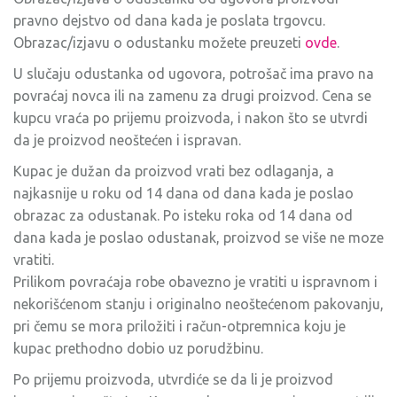
pravno dejstvo od dana kada je poslata trgovcu.
Obrazac/izjavu o odustanku možete preuzeti
ovde
.
U slučaju odustanka od ugovora, potrošač ima pravo na
povraćaj novca ili na zamenu za drugi proizvod. Cena se
kupcu vraća po prijemu proizvoda, i nakon što se utvrdi
da je proizvod neoštećen i ispravan.
Kupac je dužan da proizvod vrati bez odlaganja, a
najkasnije u roku od 14 dana od dana kada je poslao
obrazac za odustanak. Po isteku roka od 14 dana od
dana kada je poslao odustanak, proizvod se više ne moze
vratiti.
Prilikom povraćaja robe obavezno je vratiti u ispravnom i
nekorišćenom stanju i originalno neoštećenom pakovanju,
pri čemu se mora priložiti i račun-otpremnica koju je
kupac prethodno dobio uz porudžbinu.
Po prijemu proizvoda, utvrdiće se da li je proizvod