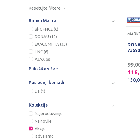
Resetujte filtere
Robna Marka
Bi-OFFICE (6)
MARKE
DONAU (12)
EXACOMPTA (33)
DONA
73690
LINC (6)
AJAX (8)
99,0
Prikažite više
118
138,
Poslednji komadi
Da (1)
Kolekcije
Najprodavanije
Najnovije
Akcije
Izdvajamo