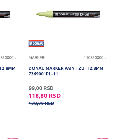
1108500000075
MARKERI
1108500000076
I 2.8MM
DONAU MARKER PAINT ŽUTI 2.8MM
7369001PL-11
99,00
RSD
118,80
RSD
138,00
RSD