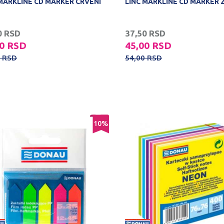
 MARKLINE CD MARKER CRVENI
LINC MARKLINE CD MARKER 
0
RSD
37,50
RSD
00
RSD
45,00
RSD
0
RSD
54,00
RSD
10
%