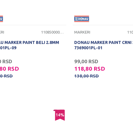
RI
1108500000071
MARKERI
U MARKER PAINT BELI 2.8MM
DONAU MARKER PAINT CRNI
01PL-09
7369001PL-01
0
RSD
99,00
RSD
,80
RSD
118,80
RSD
00
RSD
138,00
RSD
14
%