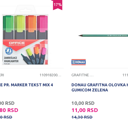
17
%
RI
1109182000096
GRAFITNE OLOVKE
E PR. MARKER TEKST MIX 4
DONAU GRAFITNA OLOVKA 
GUMICOM ZELENA
00
RSD
10,00
RSD
,80
RSD
11,00
RSD
00
RSD
14,30
RSD