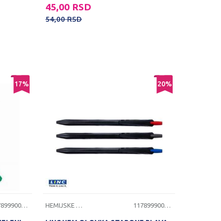
45,00
RSD
54,00
RSD
17
%
20
%
1178999000094
HEMIJSKE OLOVKE
1178999000097