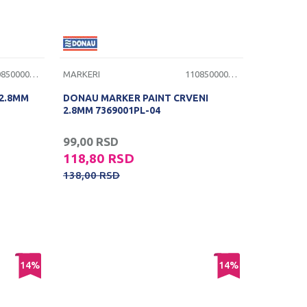
1108500000072
MARKERI
1108500000073
 2.8MM
DONAU MARKER PAINT CRVENI
2.8MM 7369001PL-04
99,00
RSD
118,80
RSD
138,00
RSD
14
%
14
%