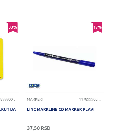
33
%
17
%
1178999000058
MARKERI
1178999000092
.KUTIJA
LINC MARKLINE CD MARKER PLAVI
37,50
RSD