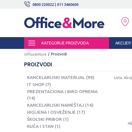
BESPLATNE ISPORUKE!
0800 220022 | 011 3460600
SIGURNO PLAĆANJE PLATNIM KARTI
KATEGORIJE PROIZVODA
AKCIJE!!!
Office&More
Proizvodi
PROIZVODI
KANCELARIJSKI MATERIJAL
(99)
Lista: Akci
IT SHOP
(7)
PREZENTACIONA I BIRO OPREMA
(14)
KANCELARIJSKI NAMEŠTAJ
(14)
HIGIJENA I OSVEŽENJE
(17)
ŠKOLSKI PRIBOR
(1)
KUĆA I STAN
(1)