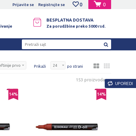
0
0
NO PLAĆANJE PLATNIM KARTICAMA!
Prijavite se
Registrujte se
BESPLATNA DOSTAVA
ivanje
Za porudžbine preko 5000 rsd.
Pretraži sajt
Prikaži
po strani
153 proizvoda
UPOREDI
14
%
14
%