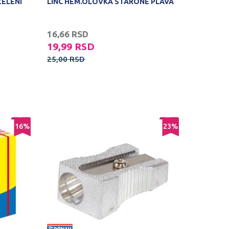
ZELENI
LINC HEM.OLOVKA STARONE PLAVA
16,66
RSD
19,99
RSD
25,00
RSD
16
%
23
%