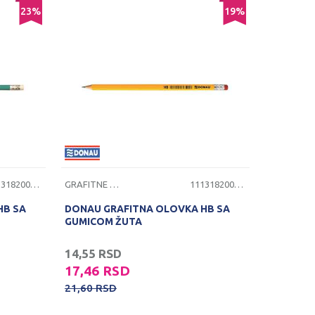
23
%
19
%
1113182000314
GRAFITNE OLOVKE
1113182000316
HB SA
DONAU GRAFITNA OLOVKA HB SA
GUMICOM ŽUTA
14,55
RSD
17,46
RSD
21,60
RSD