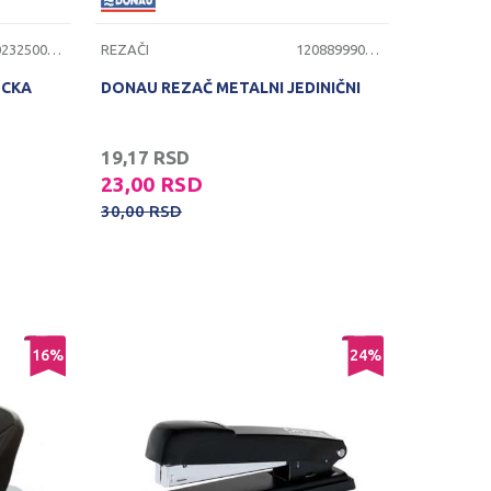
1202325000628
REZAČI
1208899900038
OCKA
DONAU REZAČ METALNI JEDINIČNI
19,17
RSD
23,00
RSD
30,00
RSD
16
%
24
%