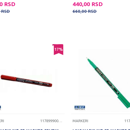
00
RSD
440,00
RSD
0
RSD
660,00
RSD
17
%
RI
1178999000093
MARKERI