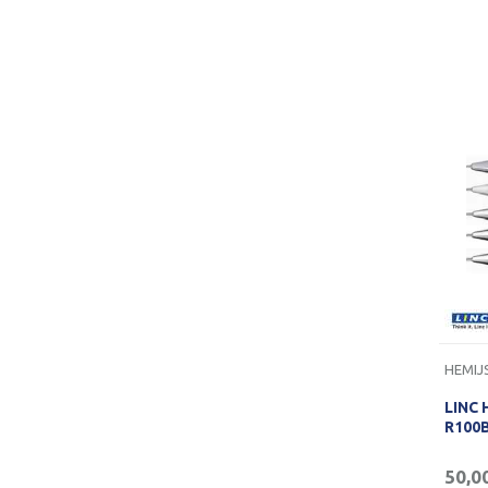
LINC
R100
50,0