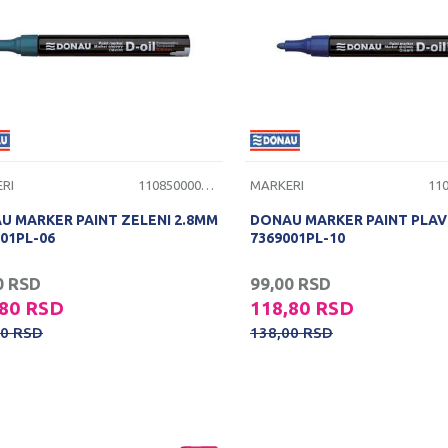
RI
1108500000074
MARKERI
U MARKER PAINT ZELENI 2.8MM
DONAU MARKER PAINT PLAV
01PL-06
7369001PL-10
0
RSD
99,00
RSD
,80
RSD
118,80
RSD
00
RSD
138,00
RSD