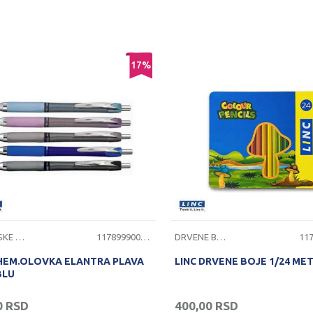
17
%
HEMIJSKE OLOVKE
1178999000031
DRVENE BOJICE
 HEM.OLOVKA ELANTRA PLAVA
LINC DRVENE BOJE 1/24 MET
BLU
0
RSD
400,00
RSD