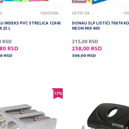
SI
1202325000620
LISTIĆI ZA PORUKE
U INDEKS PVC STRELICA 12X45
DONAU SLP LISTIĆI 76X76 K
X 25 L
NEON MIX 400
0
RSD
215,00
RSD
,80
RSD
258,00
RSD
00
RSD
306,00
RSD
13
%