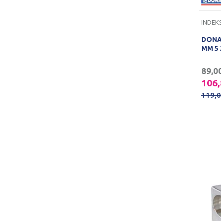
INDEK
DONA
MM 5 
89,0
106
119,