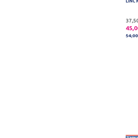
LINC
37,5
45,
54,0