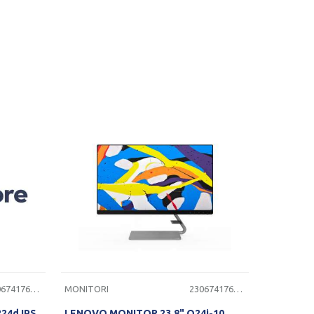
ST
PROVERITE DOSTUPNOST
2306741760120
MONITORI
2306741760155
24d IPS
LENOVO MONITOR 23.8" Q24i-10