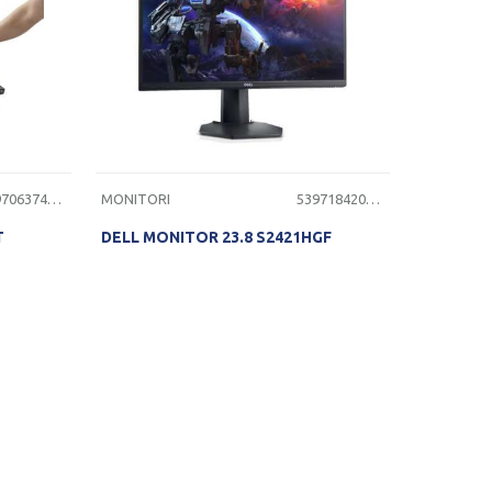
5397063745128
MONITORI
5397184200780
T
DELL MONITOR 23.8 S2421HGF
ST
PROVERITE DOSTUPNOST