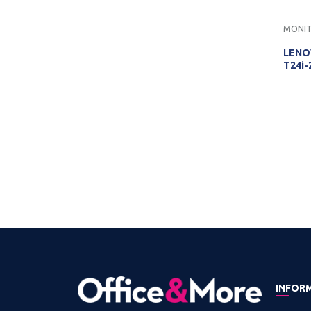
MONIT
LENOV
T24i-
INFOR