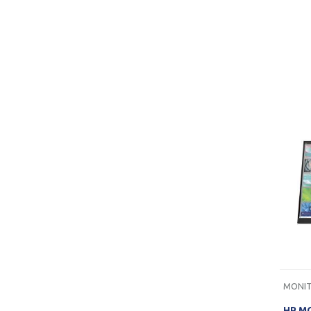
MONIT
HP M