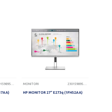
ST
PROVERITE DOSTUPNOST
2301598950145
MONITORI
2301598950140
17AA)
HP MONITOR 27" E273q (1FH52AA)