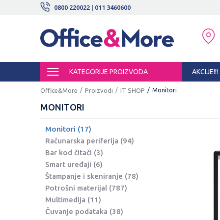
BESPLATNE ISPORUKE!
0800 220022 | 011 3460600
SIGURNO PLAĆANJE PLATNIM KARTI
KATEGORIJE PROIZVODA
AKCIJE!!!
Office&More
Proizvodi
IT SHOP
Monitori
MONITORI
Monitori
(17)
Računarska periferija
(94)
Bar kod čitači
(3)
Smart uređaji
(6)
Štampanje i skeniranje
(78)
Potrošni materijal
(787)
Multimedija
(11)
Čuvanje podataka
(38)