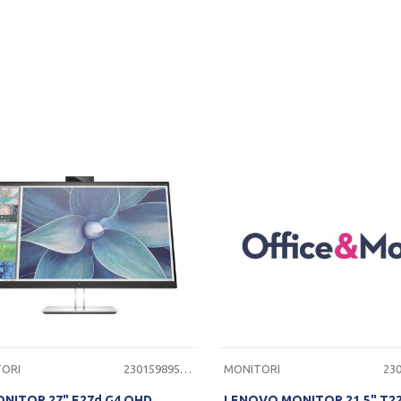
PROVERITE DOSTUPNOST
PROVERITE DOSTUPNO
ORI
2301598950110
MONITORI
ONITOR 27" E27d G4 QHD
LENOVO MONITOR 21.5" T22