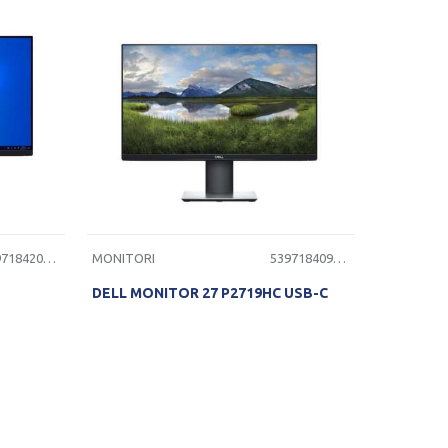
5397184200452
MONITORI
5397184092439
DELL MONITOR 27 P2719HC USB-C