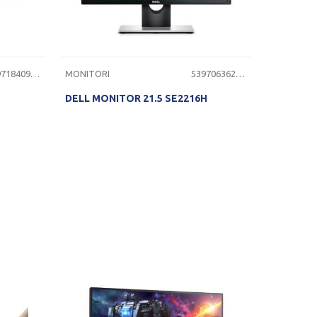
5397184092354
MONITORI
5397063622016
DELL MONITOR 21.5 SE2216H
ST
PROVERITE DOSTUPNOST