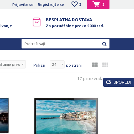
0
0
NO PLAĆANJE PLATNIM KARTICAMA!
Prijavite se
Registrujte se
BESPLATNA DOSTAVA
ivanje
Za porudžbine preko 5000 rsd.
Pretraži sajt
Prikaži
po strani
17 proizvoda
UPOREDI