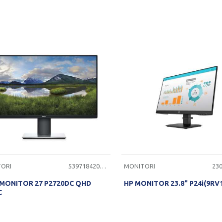
PROVERITE DOSTUPNOST
PROVERITE DOSTUPNO
ORI
5397184200278
MONITORI
 MONITOR 27 P2720DC QHD
HP MONITOR 23.8" P24i(9RV
C