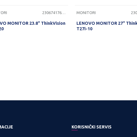
ORI
2306741760165
MONITORI
O MONITOR 23.8" ThinkVision
LENOVO MONITOR 27" Think
20
T27i-10
PROVERITE DOSTUPNOST
PROVERITE DOSTUPNO
MACIJE
KORISNIČKI SERVIS