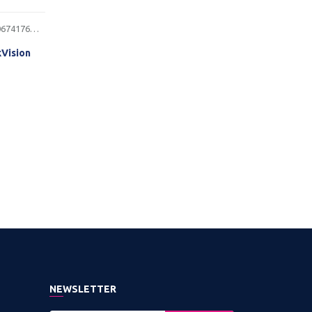
2306741760170
Vision
ST
NEWSLETTER