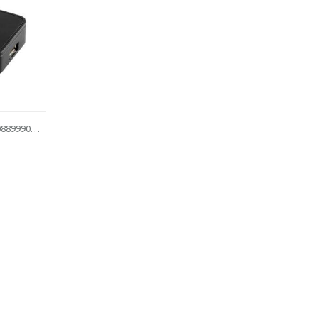
2608899900180
ST