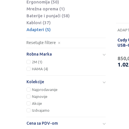
Ergonomija
(50)
Mrežna oprema
(1)
Baterije i punjači
(58)
Kablovi
(37)
Adapteri
(5)
ADAPT
Cudy 
Resetujte filtere
USB-C
Robna Marka
850,
2M (1)
1.0
HAMA (4)
Kolekcije
Najprodavanije
Najnovije
Akcije
Izdvajamo
Cena sa PDV-om