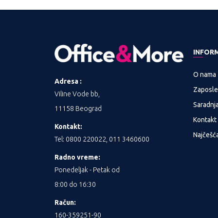
INFOR
O nama
Adresa :
Zaposle
Viline Vode bb,
Saradnj
11158 Beograd
Kontakt
Kontakt:
Najčešća
Tel: 0800 220022, 011 3460600
Radno vreme:
Ponedeljak - Petak od
8:00 do 16:30
Račun:
160-359251-90