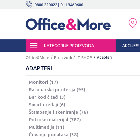
BESPLATNE ISPORUKE!
0800 220022 | 011 3460600
SIGURNO PLAĆANJE PLATNIM KARTI
KATEGORIJE PROIZVODA
AKCIJE!!!
Office&More
Proizvodi
IT SHOP
Adapteri
ADAPTERI
Monitori
(17)
Računarska periferija
(95)
Bar kod čitači
(3)
Smart uređaji
(6)
Štampanje i skeniranje
(78)
Potrošni materijal
(787)
Multimedija
(11)
Čuvanje podataka
(38)