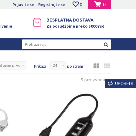
0
0
NO PLAĆANJE PLATNIM KARTICAMA!
Prijavite se
Registrujte se
BESPLATNA DOSTAVA
ivanje
Za porudžbine preko 5000 rsd.
Pretraži sajt
Prikaži
po strani
5 proizvoda
UPOREDI