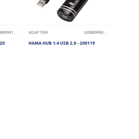
2608899912178
ADAPTERI
2608899900165
120
HAMA HUB 1:4 USB 2.0 - 200119
ST
PROVERITE DOSTUPNOST