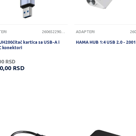
ERI
2606522900121
ADAPTERI
UH200čitač kartica sa USB-A i
HAMA HUB 1:4 USB 2.0 - 200
 konektori
00
RSD
20,00
RSD
PROVERITE DOSTUPNO