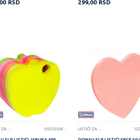
,00
RSD
299,00
RSD
LISTIĆI ZA PORUKE
1202325000625
LISTIĆI ZA PORUKE
 SLP LISTIĆI JABUKA 400
DONAU SLP LISTIĆI SRCE 50 