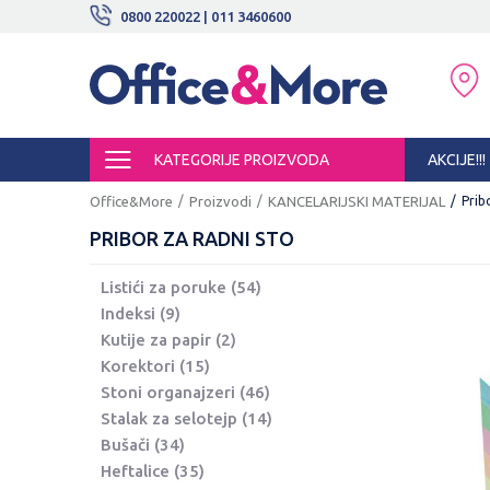
BESPLATNE ISPORUKE!
0800 220022 | 011 3460600
SIGURNO PLAĆANJE PLATNIM KARTI
KATEGORIJE PROIZVODA
AKCIJE!!!
Office&More
Proizvodi
KANCELARIJSKI MATERIJAL
Prib
PRIBOR ZA RADNI STO
Listići za poruke
(54)
Indeksi
(9)
Kutije za papir
(2)
Korektori
(15)
Stoni organajzeri
(46)
Stalak za selotejp
(14)
Bušači
(34)
Heftalice
(35)