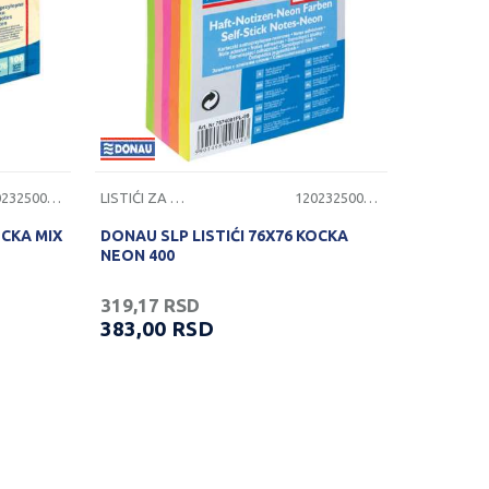
1202325000633
LISTIĆI ZA PORUKE
1202325000635
OCKA MIX
DONAU SLP LISTIĆI 76X76 KOCKA
NEON 400
319,17
RSD
383,00
RSD