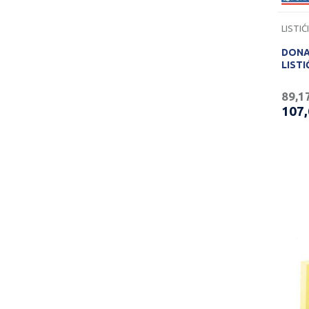
DONAU
LISTI
89,1
107