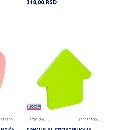
318,00
RSD
1202325000624
LISTIĆI ZA PORUKE
1202325000622
LISTIĆA
DONAU SLP LISTIĆI STRELICA 50