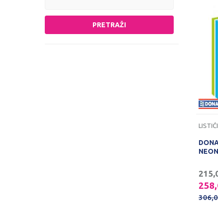
PRETRAŽI
DONAU
NEON 
215,
258
306,