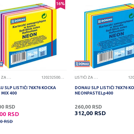
16
%
LISTIĆI ZA PORUKE
1202325000628
LISTIĆI ZA PORUKE
 SLP LISTIĆI 76X76 KOCKA
DONAU SLP LISTIĆI 76X76 K
MIX 400
NEONPASTELp400
00
RSD
260,00
RSD
312,00
RSD
,00
RSD
00
RSD