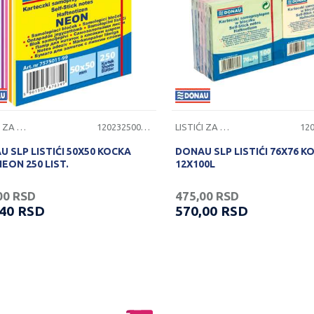
LISTIĆI ZA PORUKE
1202325000632
LISTIĆI ZA PORUKE
 SLP LISTIĆI 50X50 KOCKA
DONAU SLP LISTIĆI 76X76 K
NEON 250 LIST.
12X100L
00
RSD
475,00
RSD
,40
RSD
570,00
RSD