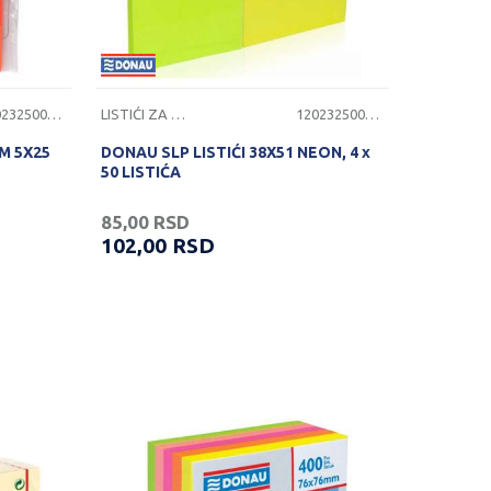
1202325000619
LISTIĆI ZA PORUKE
1202325000636
M 5X25
DONAU SLP LISTIĆI 38X51 NEON, 4 x
50 LISTIĆA
85,00
RSD
102,00
RSD