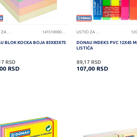
LISTIĆI ZA PORUKE
1415100000095
LISTIĆI ZA PORUKE
U BLOK KOCKA BOJA 83X83X75
DONAU INDEKS PVC 12X45 M
LISTIĆA
17
RSD
89,17
RSD
,00
RSD
107,00
RSD