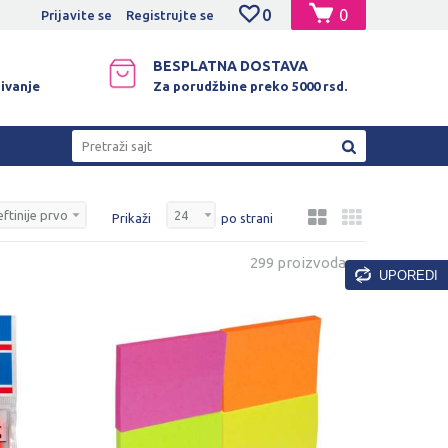
0
0
NO PLAĆANJE PLATNIM KARTICAMA!
Prijavite se
Registrujte se
BESPLATNA DOSTAVA
ivanje
Za porudžbine preko 5000 rsd.
Pretraži sajt
Prikaži
po strani
299 proizvoda
UPOREDI