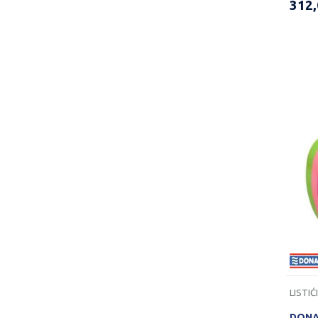
312
DONAU