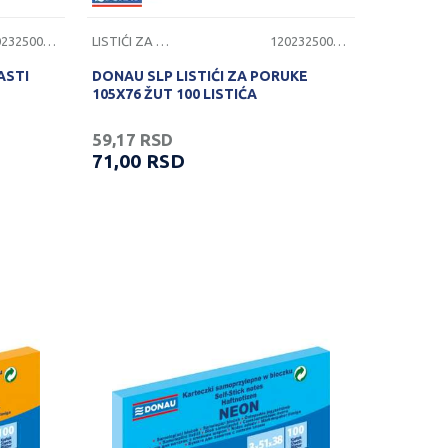
1202325000637
LISTIĆI ZA PORUKE
1202325000639
ASTI
DONAU SLP LISTIĆI ZA PORUKE
105X76 ŽUT 100 LISTIĆA
59,17
RSD
71,00
RSD