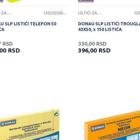
LISTIĆI ZA PORUKE
1202325000623
LISTIĆI ZA PORUKE
 SLP LISTIĆI TELEFON 50
DONAU SLP LISTIĆI TROUGL
ĆA
43X50, x 150 LISTIĆA
7
RSD
330,00
RSD
,00
RSD
396,00
RSD