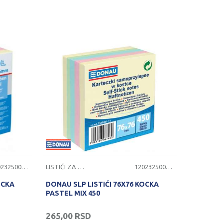
1202325000627
LISTIĆI ZA PORUKE
1202325000634
OCKA
DONAU SLP LISTIĆI 76X76 KOCKA
PASTEL MIX 450
265,00
RSD