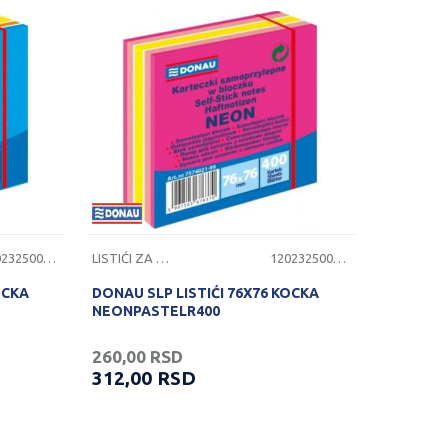
1202325000631
LISTIĆI ZA PORUKE
1202325000629
OCKA
DONAU SLP LISTIĆI 76X76 KOCKA
NEONPASTELR400
260,00
RSD
312,00
RSD