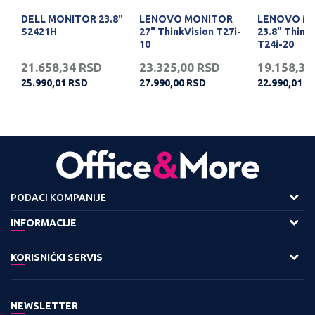
DELL MONITOR 23.8"
LENOVO MONITOR
LENOVO M
S2421H
27" ThinkVision T27i-
23.8" Think
10
T24i-20
21.658,34
RSD
23.325,00
RSD
19.158,34
25.990,01
RSD
27.990,00
RSD
22.990,01
R
PODACI KOMPANIJE
Adresa :
INFORMACIJE
Viline Vode bb,
O nama
KORISNIČKI SERVIS
11158 Beograd
Zaposlenje
Kontakt:
Uslovi korišćenja i prodaje
Saradnja
Tel: 0800 220022, 011 3460600
NEWSLETTER
Politika privatnosti