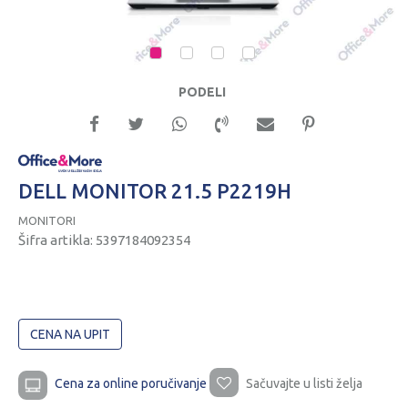
1
2
3
4
PODELI
DELL MONITOR 21.5 P2219H
MONITORI
Šifra artikla:
5397184092354
CENA NA UPIT
Cena za online poručivanje
Sačuvajte u listi želja