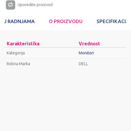
Uporedite proizvod
T U RADNJAMA
O PROIZVODU
SPECIFIKACIJ
Karakteristika
Vrednost
Kategorija
Monitori
Robna Marka
DELL
Ime/Nadimak
Email
Poruka