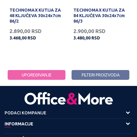
TECHNOMAX KUTIJA ZA
TECHNOMAX KUTIJA ZA
48 KLJUČEVA 30x24x7cm
84 KLJUČEVA 30x24x7cm
86/2
86/3
2.890,00
RSD
2.900,00
RSD
3.468,00
RSD
3.480,00
RSD
UPOREĐIVANJE
FILTERI PROIZVODA
PODACI KOMPANIJE
Adresa :
INFORMACIJE
Viline Vode bb,