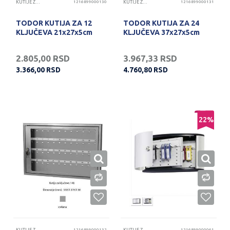
KUTIJE ZA KLJUČEVE
1216899000130
KUTIJE ZA KLJUČEVE
1216899000131
TODOR KUTIJA ZA 12
TODOR KUTIJA ZA 24
KLJUČEVA 21x27x5cm
KLJUČEVA 37x27x5cm
2.805,00
RSD
3.967,33
RSD
3.366,00
RSD
4.760,80
RSD
22
%
1216899000132
1216899000061