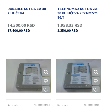
DURABLE KUTIJA ZA 48
TECHNOMAX KUTIJA ZA
KLJUČEVA
20 KLJUČEVA 20x16x7cm
86/1
14.500,00
RSD
1.958,33
RSD
17.400,00
RSD
2.350,00
RSD
KUTIJE ZA KLJUČEVE
1216899000128
KUTIJE ZA KLJUČEVE
1216899000129