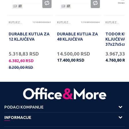
71
KUTIJE ZA KLJUČEVE
1216899000061
KUTIJE ZA KLJUČEVE
1216899000064
KUTIJE ZA KLJUČEVE
20
DURABLE KUTIJA ZA
DURABLE KUTIJA ZA
TODOR KUT
12 KLJUČEVA
48 KLJUČEVA
KLJUČEVA
37x27x5cm
5.318,83
RSD
14.500,00
RSD
3.967,33
17.400,00
RSD
4.760,80
RS
6.382,60
RSD
8.200,00
RSD
PODACI KOMPANIJE
Adresa :
INFORMACIJE
Viline Vode bb,