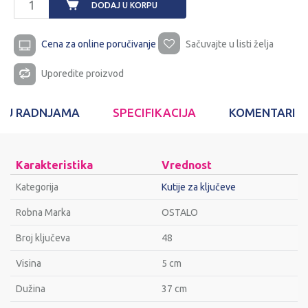
DODAJ U KORPU
Cena za online poručivanje
Sačuvajte u listi želja
Uporedite proizvod
T U RADNJAMA
SPECIFIKACIJA
KOMENTARI
Karakteristika
Vrednost
Kategorija
Kutije za ključeve
Robna Marka
OSTALO
Broj ključeva
48
Visina
5 cm
Dužina
37 cm