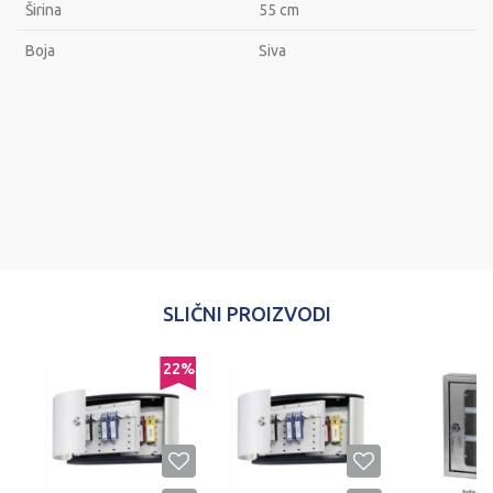
Širina
55 cm
Bоја
Siva
Ime/Nadimak
Email
Poruka
SLIČNI PROIZVODI
22
%
POŠALJI