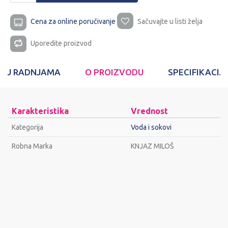
Cena za online poručivanje
Sačuvajte u listi želja
Uporedite proizvod
T U RADNJAMA
O PROIZVODU
SPECIFIKACIJ
Karakteristika
Vrednost
Kategorija
Voda i sokovi
Robna Marka
KNJAZ MILOŠ
Ime/Nadimak
Email