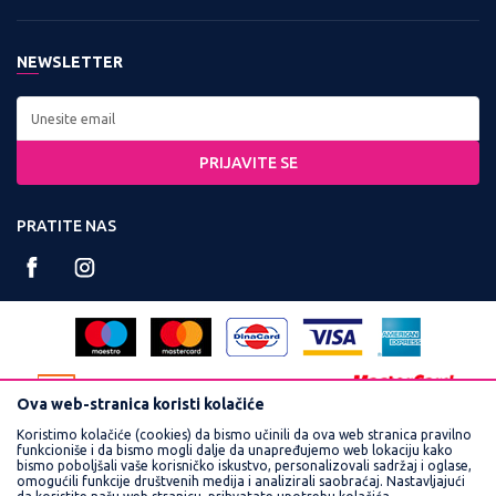
Zaposlenje
Kontakt:
Uslovi korišćenja i prodaje
Saradnja
Tel: 0800 220022, 011 3460600
NEWSLETTER
Politika privatnosti
Kontakt
Radno vreme:
Kako kupiti
Najčešća pitanja
Ponedeljak - Petak od
Isporuka
8:00 do 16:30
PRIJAVITE SE
Načini plaćanja
Račun:
Plaćanje karticama
PRATITE NAS
160-359251-90
Reklamacije
PIB:
Povraćaj sredstava
102748300
Pravo na odustajanje
Matični broj:
Zamena veličine i zamena artikla za drugi
17462989
Ova web-stranica koristi kolačiće
Koristimo kolačiće (cookies) da bismo učinili da ova web stranica pravilno
funkcioniše i da bismo mogli dalje da unapređujemo web lokaciju kako
bismo poboljšali vaše korisničko iskustvo, personalizovali sadržaj i oglase,
omogućili funkcije društvenih medija i analizirali saobraćaj. Nastavljajući