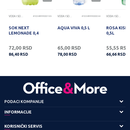
25
VODA I SOKOVI
4103899900155
VODA I SOKOVI
4103899900034
VODA I SOKOVI
SOK NEXT
AQUA VIVA 0,5 L
ROSA KISE
LEMONADE 0,4
0,5L
72,00
RSD
65,00
RSD
55,55
RSD
86,40
RSD
78,00
RSD
66,66
RSD
PODACI KOMPANIJE
Adresa :
INFORMACIJE
Viline Vode bb,
O nama
KORISNIČKI SERVIS
11158 Beograd