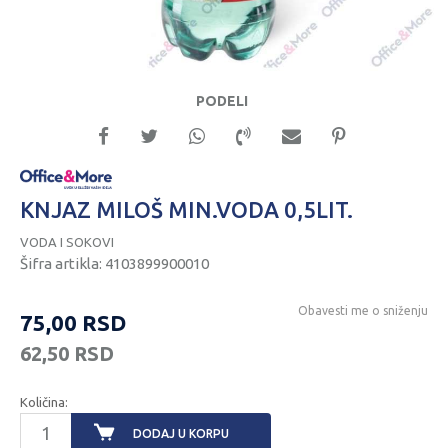
PODELI
KNJAZ MILOŠ MIN.VODA 0,5LIT.
VODA I SOKOVI
Šifra artikla:
4103899900010
Obavesti me o sniženju
75,00
RSD
62,50
RSD
Količina:
DODAJ U KORPU