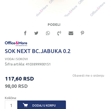
PODELI
SOK NEXT BC.JABUKA 0.2
VODA I SOKOVI
Šifra artikla:
4103899900151
Obavesti me o sniženju
117,60
RSD
98,00
RSD
Količina:
DODAJ U KORPU