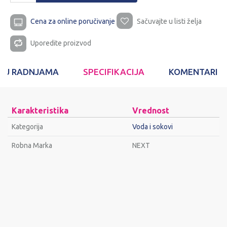
Cena za online poručivanje
Sačuvajte u listi želja
Uporedite proizvod
T U RADNJAMA
SPECIFIKACIJA
KOMENTARI
Karakteristika
Vrednost
Kategorija
Voda i sokovi
Robna Marka
NEXT
Ime/Nadimak
Email