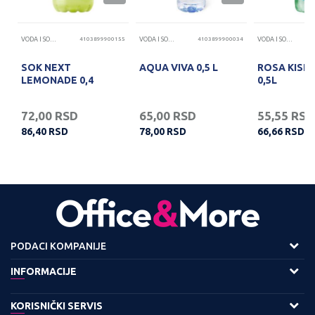
15
VODA I SOKOVI
4103899900155
VODA I SOKOVI
4103899900034
VODA I SOKOVI
SOK NEXT
AQUA VIVA 0,5 L
ROSA KISE
to
LEMONADE 0,4
0,5L
72,00
RSD
65,00
RSD
55,55
RSD
86,40
RSD
78,00
RSD
66,66
RSD
PODACI KOMPANIJE
Adresa :
INFORMACIJE
Viline Vode bb,
O nama
KORISNIČKI SERVIS
11158 Beograd