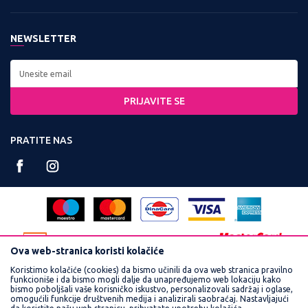
Zaposlenje
Kontakt:
Uslovi korišćenja i prodaje
Saradnja
Tel: 0800 220022, 011 3460600
NEWSLETTER
Politika privatnosti
Kontakt
Radno vreme:
Kako kupiti
Najčešća pitanja
Ponedeljak - Petak od
Isporuka
8:00 do 16:30
PRIJAVITE SE
Načini plaćanja
Račun:
Plaćanje karticama
PRATITE NAS
160-359251-90
Reklamacije
PIB:
Povraćaj sredstava
102748300
Pravo na odustajanje
Matični broj:
Zamena veličine i zamena artikla za drugi
17462989
Ova web-stranica koristi kolačiće
Koristimo kolačiće (cookies) da bismo učinili da ova web stranica pravilno
funkcioniše i da bismo mogli dalje da unapređujemo web lokaciju kako
bismo poboljšali vaše korisničko iskustvo, personalizovali sadržaj i oglase,
omogućili funkcije društvenih medija i analizirali saobraćaj. Nastavljajući