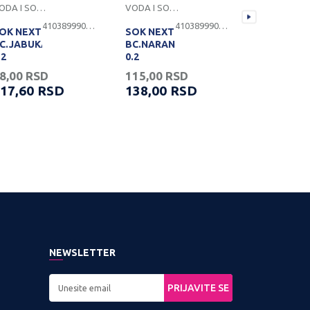
VODA I SOKOVI
VODA I SOKOVI
VODA I SOKO
4103899900151
4103899900150
OK NEXT
SOK NEXT
FANTA
C.JABUKA
BC.NARANDZA
LEMON
.2
0.2
1,5L PET
8,00
RSD
115,00
RSD
103,33
R
17,60
RSD
138,00
RSD
124,00
NEWSLETTER
PRIJAVITE SE