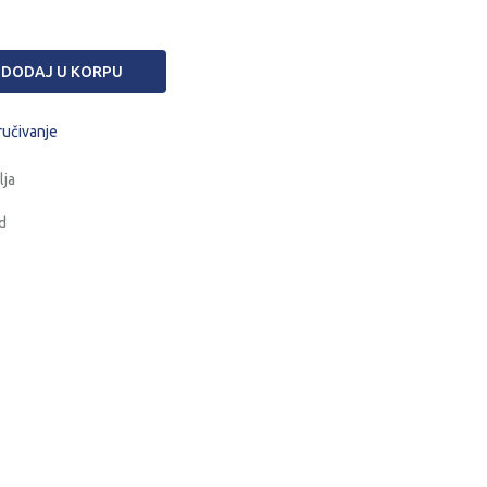
DODAJ U KORPU
ručivanje
lja
d