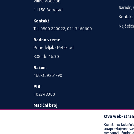
Viline Vode bb,
Saradnj
11158 Beograd
Kontakt
Kontakt:
Najčešća
Tel: 0800 220022, 011 3460600
Radno vreme:
Ponedeljak - Petak od
8:00 do 16:30
Račun:
160-359251-90
PIB:
102748300
Matični broj:
17462989
Ova web-strani
Koristimo kolačić
unapređujemo web l
omogućili funkcije