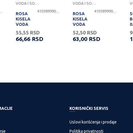
VODA I SOKOVI
VODA I SOKOVI
899900034
4103899900062
4103899900061
ROSA
ROSA
S
KISELA
KISELA
B
VODA
VODA
0
0,5L
1,5L
55,55
RSD
52,50
RSD
9
66,66
RSD
63,00
RSD
1
MACIJE
KORISNIČKI SERVIS
Uslovi korišćenja i prodaje
nje
Politika privatnosti