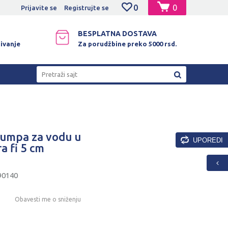
0
0
NO PLAĆANJE PLATNIM KARTICAMA!
Prijavite se
Registrujte se
BESPLATNA DOSTAVA
ivanje
Za porudžbine preko 5000 rsd.
Pretraži sajt
mpa za vodu u
UPOREDI
a fi 5 cm
90140
Obavesti me o sniženju