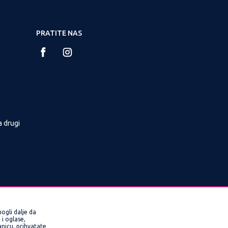
PRATITE NAS
a drugi
ogli dalje da
i oglase,
ranicu, prihvatate