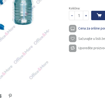
Količina:
Cena za online po
Sačuvajte u listi že
Uporedite proizvo