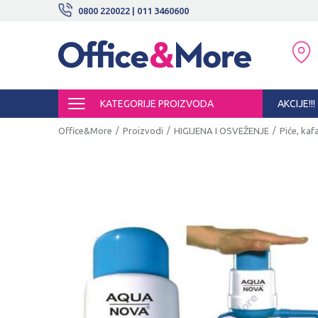
BESPLATNE ISPORUKE!
0800 220022 | 011 3460600
SIGURNO PLAĆANJE PLATNIM KARTI
KATEGORIJE PROIZVODA
AKCIJE!!!
Office&More
Proizvodi
HIGIJENA I OSVEŽENJE
Piće, kafa