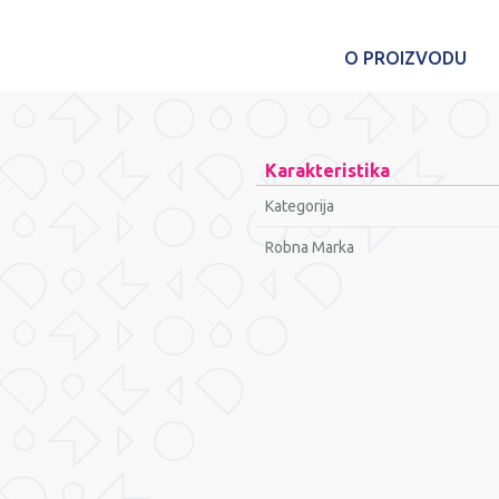
O PROIZVODU
Karakteristika
Kategorija
Robna Marka
Ime/Nadimak
Poruka