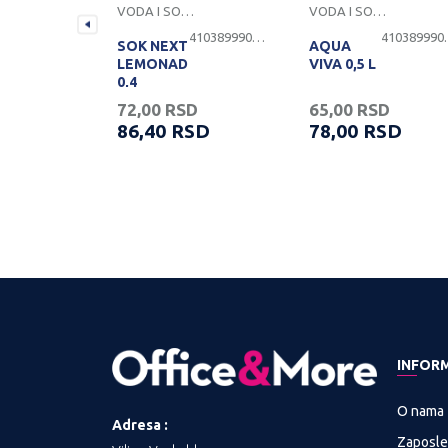
VI
VODA I SOKOVI
VODA I SOKOVI
4103899900215
4103899900155
4103
SOK NEXT
AQUA
LEMONADE
VIVA 0,5 L
CA
0,4
SD
72,00
RSD
65,00
RSD
RSD
86,40
RSD
78,00
RSD
INFOR
O nama
Adresa :
Zaposle