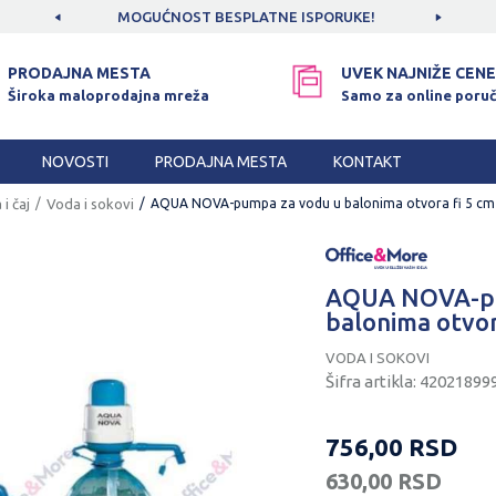
CAMA!
MOGUĆNOST BESPLATNE ISPORUKE!
SIGUR
PRODAJNA MESTA
UVEK NAJNIŽE CENE
Široka maloprodajna mreža
Samo za online poruč
NOVOSTI
PRODAJNA MESTA
KONTAKT
 i čaj
Voda i sokovi
AQUA NOVA-pumpa za vodu u balonima otvora fi 5 cm
AQUA NOVA-pu
balonima otvor
VODA I SOKOVI
Šifra artikla:
42021899
756,00
RSD
630,00
RSD