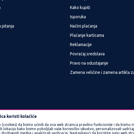
a
Kako kupiti
Isporuka
 pitanja
Načini plaćanja
Plaćanje karticama
Reklamacije
Povraćaj sredstava
Pravo na odustajanje
Zamena veličine i zamena artikla z
ca koristi kolačiće
e (cookies) da bismo učinili da ova web stranica pravilno funkcioniše i da bismo m
okaciju kako bismo poboljšali vaše korisničko iskustvo, personalizovali sadržaj 
 društvenih medija i analizirali saobraćaj. Nastavljajući da koristite našu web st