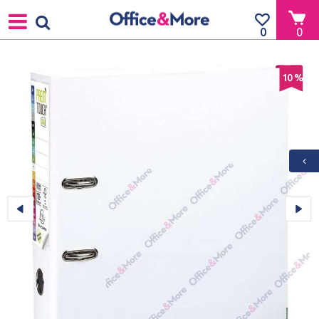
0
0
10
%