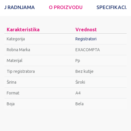
T U RADNJAMA
O PROIZVODU
SPECIFIKACIJ
Karakteristika
Vrednost
Kategorija
Registratori
Robna Marka
EXACOMPTA
Materijal
Pp
Tip registratora
Bez kutije
Širina
Široki
Format
A4
Bоја
Bela
Ime/Nadimak