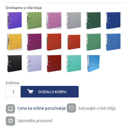
Dostupno u više boja:
Količina:
DODAJ U KORPU
Cena za online poručivanje
Sačuvajte u listi želja
Uporedite proizvod