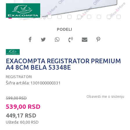
1
2
3
4
5
6
7
8
9
10
11
12
PODELI
EXACOMPTA REGISTRATOR PREMIUM
A4 8CM BELA 53348E
REGISTRATORI
Šifra artikla:
1301000000331
Obavesti me o sniženju
599,00
RSD
539,00
RSD
449,17
RSD
Ušteda:
60,00
RSD