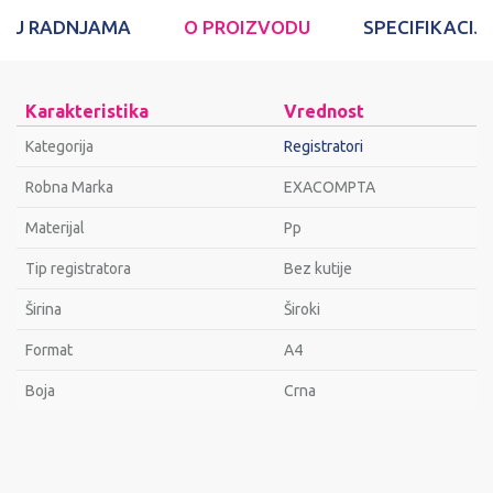
T U RADNJAMA
O PROIZVODU
SPECIFIKACIJ
Karakteristika
Vrednost
Kategorija
Registratori
Robna Marka
EXACOMPTA
Materijal
Pp
Tip registratora
Bez kutije
Širina
Široki
Format
A4
Bоја
Crna
Ime/Nadimak