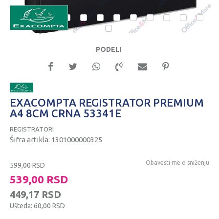
1
2
3
4
5
6
7
8
9
10
11
12
13
PODELI
EXACOMPTA REGISTRATOR PREMIUM
A4 8CM CRNA 53341E
REGISTRATORI
Šifra artikla:
1301000000325
Obavesti me o sniženju
599,00
RSD
539,00
RSD
449,17
RSD
Ušteda:
60,00
RSD