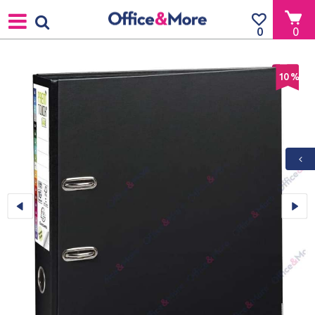
0
0
10
%