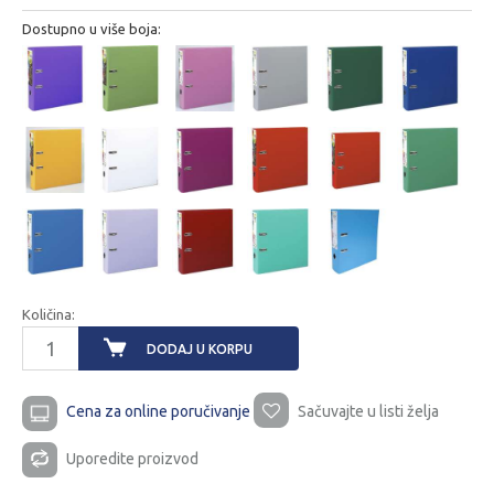
Dostupno u više boja:
Količina:
DODAJ U KORPU
Cena za online poručivanje
Sačuvajte u listi želja
Uporedite proizvod