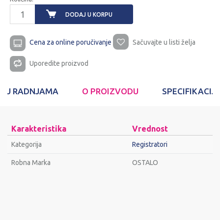
DODAJ U KORPU
Cena za online poručivanje
Sačuvajte u listi želja
Uporedite proizvod
T U RADNJAMA
O PROIZVODU
SPECIFIKACIJ
Karakteristika
Vrednost
Kategorija
Registratori
Robna Marka
OSTALO
Ime/Nadimak
Email