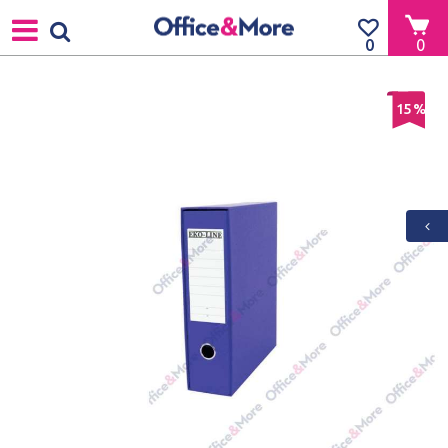
0
0
15
%