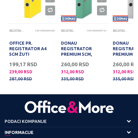
08
REGISTRATORI
1301000000436
REGISTRATORI
1301000000732
REGISTRATORI
OFFICE PR.
DONAU
DONAU
REGISTRATOR A4
REGISTRATOR
REGISTRAT
5CM ŽUTI
PREMIUM 5CM,
PREMIUM 5C
TIRKIZ
199,17
RSD
260,00
RSD
260,00
RS
239,00
RSD
312,00
RSD
312,00
RSD
287,00
RSD
335,00
RSD
335,00
RSD
PODACI KOMPANIJE
Adresa :
INFORMACIJE