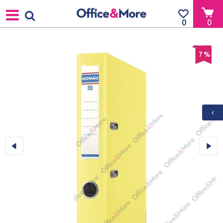
0
0
7
%