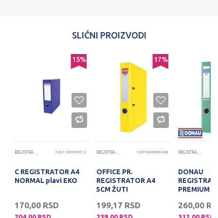
Poruka
SLIČNI PROIZVODI
%
15
%
17
%
POŠALJI
08
REGISTRATORI
1301100900012
REGISTRATORI
1301000000436
REGISTRATORI
C REGISTRATOR A4
OFFICE PR.
DONAU
NORMAL plavi EKO
REGISTRATOR A4
REGISTRAT
5CM ŽUTI
PREMIUM 5
TIRKIZ
170,00
RSD
199,17
RSD
260,00
RS
204,00
RSD
239,00
RSD
312,00
RSD