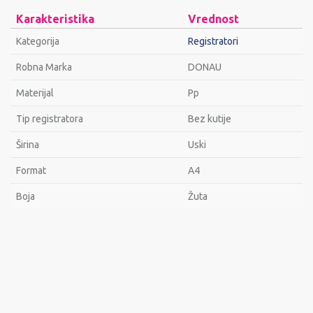
Karakteristika
Vrednost
Kategorija
Registratori
Robna Marka
DONAU
Materijal
Pp
Tip registratora
Bez kutije
Širina
Uski
Format
A4
Bоја
Žuta
Ime/Nadimak
Email