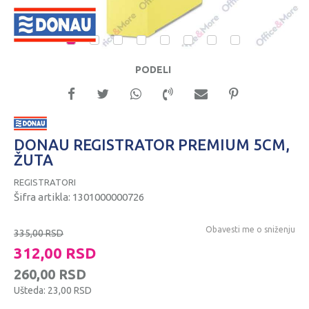
1
2
3
4
5
6
7
8
PODELI
DONAU REGISTRATOR PREMIUM 5CM,
ŽUTA
REGISTRATORI
Šifra artikla:
1301000000726
Obavesti me o sniženju
335,00
RSD
312,00
RSD
260,00
RSD
Ušteda:
23,00
RSD