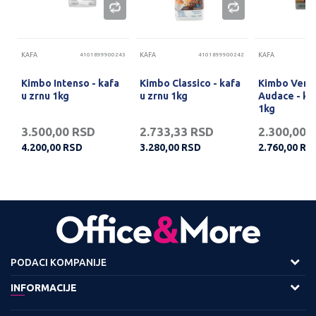
86
KAFA
4101899900243
KAFA
4101899900242
KAFA
Kimbo Intenso - kafa
Kimbo Classico - kafa
Kimbo Vend
u zrnu 1kg
u zrnu 1kg
Audace - ka
1kg
3.500,00
RSD
2.733,33
RSD
2.300,00
4.200,00
RSD
3.280,00
RSD
2.760,00
RS
PODACI KOMPANIJE
Adresa :
INFORMACIJE
Viline Vode bb,