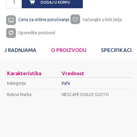
DODAJ U KORPU
Cena za online poručivanje
Sačuvajte u listi želja
Uporedite proizvod
T U RADNJAMA
O PROIZVODU
SPECIFIKACIJ
Karakteristika
Vrednost
Kategorija
Kafa
Robna Marka
NESCAFE DOLCE GUSTO
Ime/Nadimak
Email