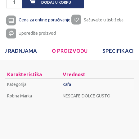
DODAJ U KORPU
Cena za online poručivanje
Sačuvajte u listi želja
Uporedite proizvod
T U RADNJAMA
O PROIZVODU
SPECIFIKACIJ
Karakteristika
Vrednost
Kategorija
Kafa
Robna Marka
NESCAFE DOLCE GUSTO
Ime/Nadimak
Email