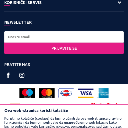
O nama
KORISNIČKI SERVIS
11158 Beograd
Zaposlenje
Kontakt:
Uslovi korišćenja i prodaje
Saradnja
Tel: 0800 220022, 011 3460600
NEWSLETTER
Politika privatnosti
Kontakt
Radno vreme:
Kako kupiti
Najčešća pitanja
Ponedeljak - Petak od
Isporuka
8:00 do 16:30
PRIJAVITE SE
Načini plaćanja
Račun:
Plaćanje karticama
PRATITE NAS
160-359251-90
Reklamacije
PIB:
Povraćaj sredstava
102748300
Pravo na odustajanje
Matični broj:
Zamena veličine i zamena artikla za drugi
17462989
Ova web-stranica koristi kolačiće
Koristimo kolačiće (cookies) da bismo učinili da ova web stranica pravilno
funkcioniše i da bismo mogli dalje da unapređujemo web lokaciju kako
bismo poboljšali vaše korisničko iskustvo, personalizovali sadržaj i oglase,