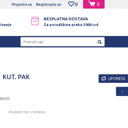
0
0
NO PLAĆANJE PLATNIM KARTICAMA!
Prijavite se
Registrujte se
BESPLATNA DOSTAVA
ivanje
Za porudžbine preko 5000 rsd.
Pretraži sajt
1 KUT. PAK
UPOREDI
00205
Obavesti me o sniženju