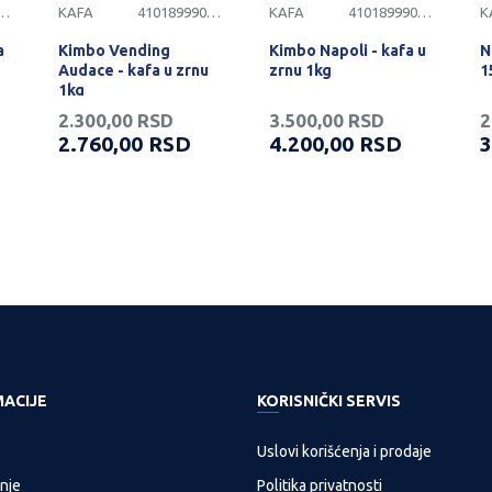
899900242
KAFA
4101899900241
KAFA
4101899900240
K
a
Kimbo Vending
Kimbo Napoli - kafa u
N
Audace - kafa u zrnu
zrnu 1kg
1
1kg
2.300,00
RSD
3.500,00
RSD
2
2.760,00
RSD
4.200,00
RSD
3
MACIJE
KORISNIČKI SERVIS
Uslovi korišćenja i prodaje
nje
Politika privatnosti