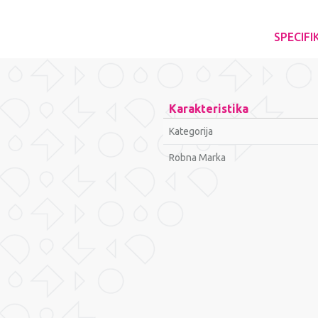
SPECIFI
Karakteristika
Kategorija
Robna Marka
Ime/Nadimak
Poruka