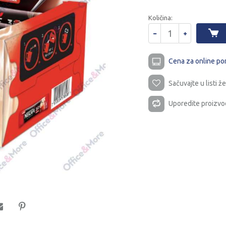
Količina:
Cena za online po
Sačuvajte u listi že
Uporedite proizvo