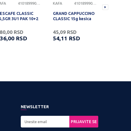
AFA
4101899900201
KAFA
4101899900345
KAFA
ESCAFE CLASSIC
GRAND CAPPUCCINO
GRAND KA
5,5GR 3U1 PAK 10+2
CLASSIC 15g kesica
200G
80,00
RSD
45,09
RSD
450,00
R
36,00
RSD
54,11
RSD
540,00
NEWSLETTER
PRIJAVITE SE