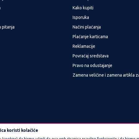
a
Kako kupiti
Isporuka
 pitanja
Načini plaćanja
Plaćanje karticama
Reklamacije
Povraćaj sredstava
Pravo na odustajanje
Zamena veličine i zamena artikla z
ca koristi kolačiće
e (cookies) da bismo učinili da ova web stranica pravilno funkcioniše i da bismo m