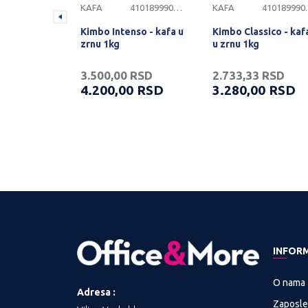
4101899900185
KAFA
4101899900243
KAFA
4101
DOLCE
Kimbo Intenso - kafa u
Kimbo Classico - kaf
e Au Lait
zrnu 1kg
u zrnu 1kg
SD
3.500,00
RSD
2.733,33
RSD
RSD
4.200,00
RSD
3.280,00
RSD
INFOR
O nama
Adresa :
Zaposle