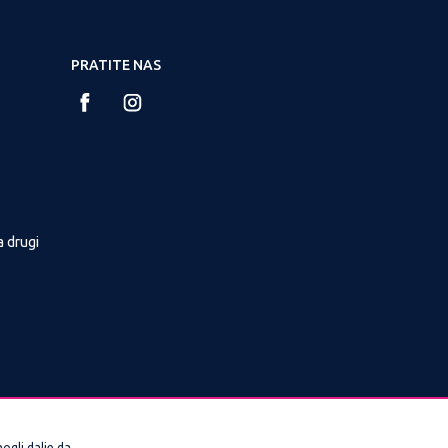
PRATITE NAS
a drugi
ogli dalje da