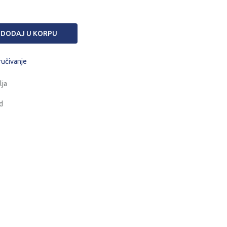
DODAJ U KORPU
ručivanje
lja
d