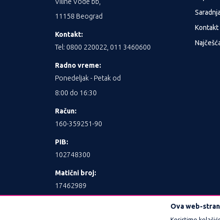
Viline Vode bb,
Saradnj
11158 Beograd
Kontakt
Kontakt:
Najčešća
Tel: 0800 220022, 011 3460600
Radno vreme:
Ponedeljak - Petak od
8:00 do 16:30
Račun:
160-359251-90
PIB:
102748300
Matični broj:
17462989
Ova web-strani
Koristimo kolačić