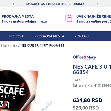
CAMA!
MOGUĆNOST BESPLATNE ISPORUKE!
SIGUR
PRODAJNA MESTA
UVEK NAJNIŽE CENE
Široka maloprodajna mreža
Samo za online poruč
NOVOSTI
PRODAJNA MESTA
KONTAKT
 i čaj
Kafa
NES CAFE 3 U 1 KUT. PAK 66854
NES CAFE 3 U 
66854
KAFA
Šifra artikla:
41018999
634,80
RSD
529,00
RSD