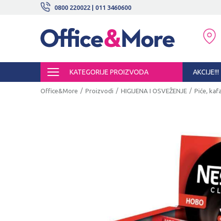
BESPLATNE ISPORUKE!
0800 220022 | 011 3460600
SIGURNO PLAĆANJE PLATNIM KARTI
KATEGORIJE PROIZVODA
AKCIJE!!!
Office&More
Proizvodi
HIGIJENA I OSVEŽENJE
Piće, kafa