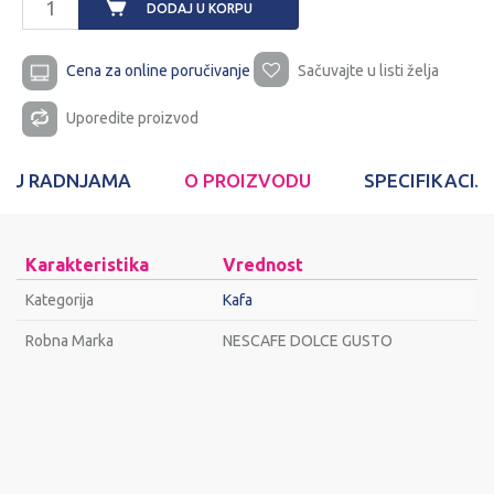
DODAJ U KORPU
Cena za online poručivanje
Sačuvajte u listi želja
Uporedite proizvod
T U RADNJAMA
O PROIZVODU
SPECIFIKACIJ
Karakteristika
Vrednost
Kategorija
Kafa
Robna Marka
NESCAFE DOLCE GUSTO
Ime/Nadimak
Email