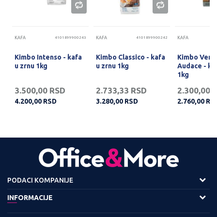
85
KAFA
4101899900243
KAFA
4101899900242
KAFA
Kimbo Intenso - kafa
Kimbo Classico - kafa
Kimbo Vend
u zrnu 1kg
u zrnu 1kg
Audace - ka
1kg
3.500,00
RSD
2.733,33
RSD
2.300,00
4.200,00
RSD
3.280,00
RSD
2.760,00
RS
PODACI KOMPANIJE
Adresa :
INFORMACIJE
Viline Vode bb,