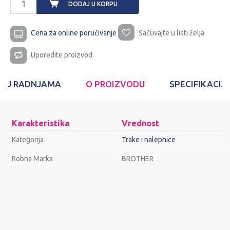
DODAJ U KORPU
Cena za online poručivanje
Sačuvajte u listi želja
Uporedite proizvod
T U RADNJAMA
O PROIZVODU
SPECIFIKACIJ
Karakteristika
Vrednost
Kategorija
Trake i nalepnice
Robna Marka
BROTHER
Ime/Nadimak
Email