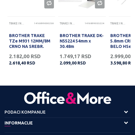
70
TRAKE I NALEPNICE
1416899000258
TRAKE I NALEPNICE
1416899055224
TRAKE I NALEPNICE
x
BROTHER TRAKE
BROTHER TRAKE DK-
BROTHER 
O
TZe M931 12MM/8M
N55224 54mm x
5.8mm CRN
CRNO NA SREBR.
30.48m
BELO HSe-
2.182,00
RSD
1.749,17
RSD
2.999,00
2.618,40
RSD
2.099,00
RSD
3.598,80
RS
PODACI KOMPANIJE
Adresa :
INFORMACIJE
Viline Vode bb,