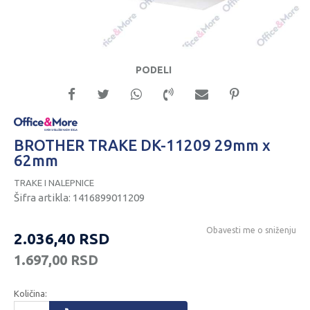
PODELI
BROTHER TRAKE DK-11209 29mm x
62mm
TRAKE I NALEPNICE
Šifra artikla:
1416899011209
Obavesti me o sniženju
2.036,40
RSD
1.697,00
RSD
Količina: