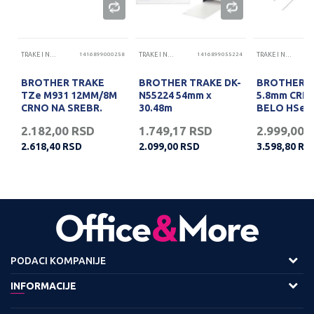
70
TRAKE I NALEPNICE
1416899000258
TRAKE I NALEPNICE
1416899055224
TRAKE I NALEPNICE
x
BROTHER TRAKE
BROTHER TRAKE DK-
BROTHER 
O
TZe M931 12MM/8M
N55224 54mm x
5.8mm CRN
CRNO NA SREBR.
30.48m
BELO HSe-
2.182,00
RSD
1.749,17
RSD
2.999,00
2.618,40
RSD
2.099,00
RSD
3.598,80
RS
PODACI KOMPANIJE
Adresa :
INFORMACIJE
Viline Vode bb,