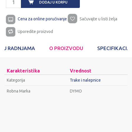
DODAJ U KORPU
Cena za online poručivanje
Sačuvajte u listi želja
Uporedite proizvod
T U RADNJAMA
O PROIZVODU
SPECIFIKACIJ
Karakteristika
Vrednost
Kategorija
Trake i nalepnice
Robna Marka
DYMO
Ime/Nadimak
Email