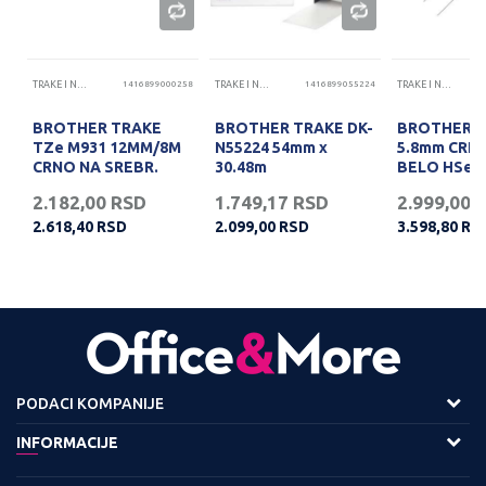
70
TRAKE I NALEPNICE
1416899000258
TRAKE I NALEPNICE
1416899055224
TRAKE I NALEPNICE
x
BROTHER TRAKE
BROTHER TRAKE DK-
BROTHER 
O
TZe M931 12MM/8M
N55224 54mm x
5.8mm CRN
CRNO NA SREBR.
30.48m
BELO HSe-
2.182,00
RSD
1.749,17
RSD
2.999,00
2.618,40
RSD
2.099,00
RSD
3.598,80
RS
PODACI KOMPANIJE
Adresa :
INFORMACIJE
Viline Vode bb,