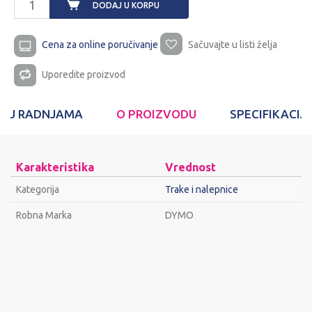
DODAJ U KORPU
Cena za online poručivanje
Sačuvajte u listi želja
Uporedite proizvod
T U RADNJAMA
O PROIZVODU
SPECIFIKACIJ
Karakteristika
Vrednost
Kategorija
Trake i nalepnice
Robna Marka
DYMO
Ime/Nadimak
Email