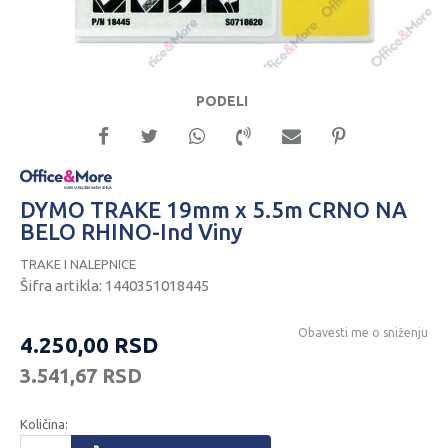
PODELI
DYMO TRAKE 19mm x 5.5m CRNO NA
BELO RHINO-Ind Viny
TRAKE I NALEPNICE
Šifra artikla:
1440351018445
Obavesti me o sniženju
4.250,00
RSD
3.541,67
RSD
Količina: