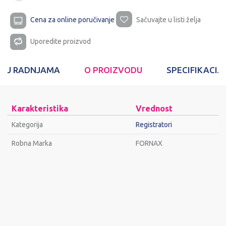
Cena za online poručivanje
Sačuvajte u listi želja
Uporedite proizvod
T U RADNJAMA
O PROIZVODU
SPECIFIKACIJ
Karakteristika
Vrednost
Kategorija
Registratori
Robna Marka
FORNAX
Ime/Nadimak
Email