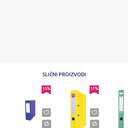
Poruka
POŠALJI
SLIČNI PROIZVODI
%
15
%
17
%