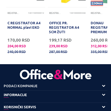
10
REGISTRATORI
1301100900012
REGISTRATORI
1301000000436
REGISTRATORI
C REGISTRATOR A4
OFFICE PR.
DONAU
NORMAL plavi EKO
REGISTRATOR A4
REGISTRAT
5CM ŽUTI
PREMIUM 5
TIRKIZ
170,00
RSD
199,17
RSD
260,00
RS
204,00
RSD
239,00
RSD
312,00
RSD
240,00
RSD
287,00
RSD
335,00
RSD
PODACI KOMPANIJE
Adresa :
INFORMACIJE
Viline Vode bb,
O nama
KORISNIČKI SERVIS
11158 Beograd