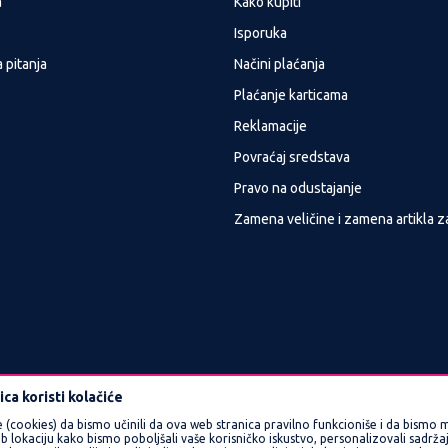
a
Kako kupiti
Isporuka
 pitanja
Načini plaćanja
Plaćanje karticama
Reklamacije
Povraćaj sredstava
Pravo na odustajanje
Zamena veličine i zamena artikla z
ca koristi kolačiće
e (cookies) da bismo učinili da ova web stranica pravilno funkcioniše i da bismo m
okaciju kako bismo poboljšali vaše korisničko iskustvo, personalizovali sadržaj 