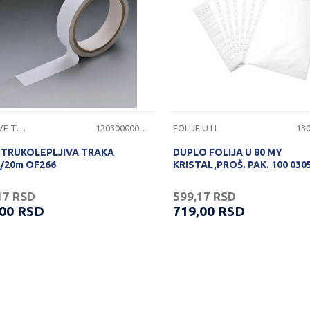
LEPLJIVE TRAKE
1203000000107
FOLIJE U I L
TRUKOLEPLJIVA TRAKA
DUPLO FOLIJA U 80 MY
/20m OF266
KRISTAL,PROŠ. PAK. 100 030
17
RSD
599,17
RSD
,00
RSD
719,00
RSD