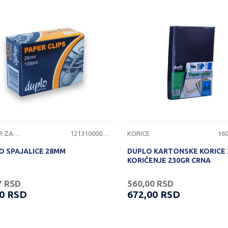
PRIBOR ZA RADNI STO
1213100000060
KORICE
O SPAJALICE 28MM
DUPLO KARTONSKE KORICE
KORIČENJE 230GR CRNA
7
RSD
560,00
RSD
00
RSD
672,00
RSD