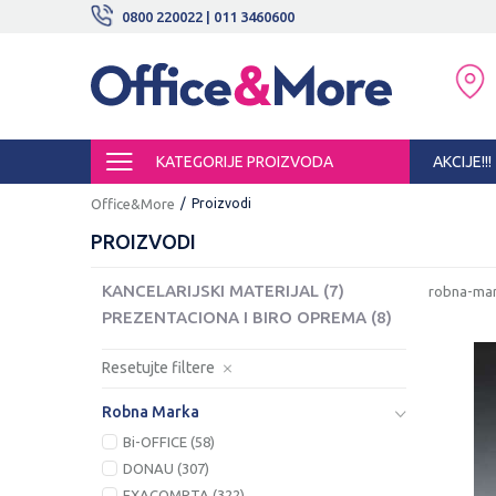
BESPLATNE ISPORUKE!
0800 220022 | 011 3460600
SIGURNO PLAĆANJE PLATNIM KARTI
KATEGORIJE PROIZVODA
AKCIJE!!!
Office&More
Proizvodi
PROIZVODI
KANCELARIJSKI MATERIJAL
(7)
robna-ma
PREZENTACIONA I BIRO OPREMA
(8)
Resetujte filtere
Robna Marka
Bi-OFFICE (58)
DONAU (307)
EXACOMPTA (322)