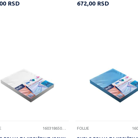
,00
RSD
672,00
RSD
E
1603186501115
FOLIJE