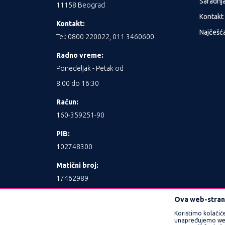
Saradnj
11158 Beograd
Kontakt
Kontakt:
Najčešća
Tel: 0800 220022, 011 3460600
Radno vreme:
Ponedeljak - Petak od
8:00 do 16:30
Račun:
160-359251-90
PIB:
102748300
Matični broj:
17462989
Ova web-strani
Koristimo kolačić
unapređujemo web l