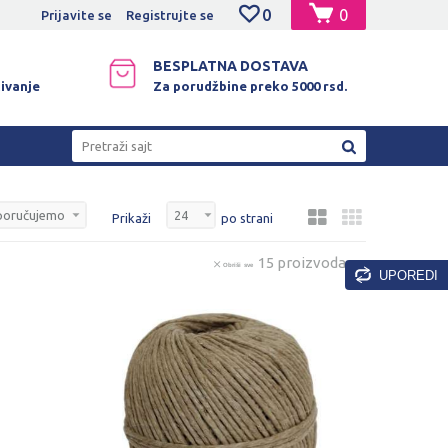
0
0
NO PLAĆANJE PLATNIM KARTICAMA!
Prijavite se
Registrujte se
BESPLATNA DOSTAVA
ivanje
Za porudžbine preko 5000 rsd.
Pretraži sajt
Prikaži
po strani
15 proizvoda
Obriši sve
UPOREDI