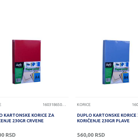
E
1603186501112
KORICE
O KARTONSKE KORICE ZA
DUPLO KARTONSKE KORICE
ČENJE 230GR CRVENE
KORIČENJE 230GR PLAVE
00
RSD
560,00
RSD