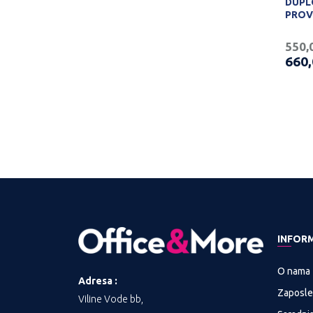
DUPL
PROV
550,
660
INFOR
O nama
Adresa :
Zaposle
Viline Vode bb,