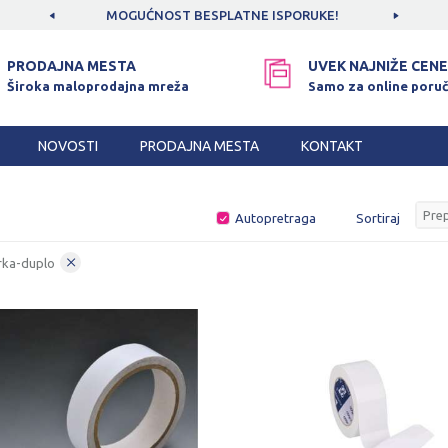
CAMA!
MOGUĆNOST BESPLATNE ISPORUKE!
SIGUR
PRODAJNA MESTA
UVEK NAJNIŽE CENE
Široka maloprodajna mreža
Samo za online poruč
NOVOSTI
PRODAJNA MESTA
KONTAKT
Autopretraga
Sortiraj
rka-duplo