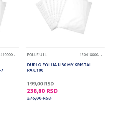
1304100000027
FOLIJE U I L
1304100000020
DUPLO FOLIJA U 30 MY KRISTAL
57
PAK.100
199,00
RSD
238,80
RSD
276,00
RSD