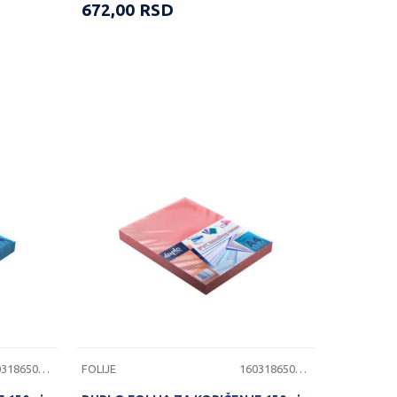
672,00
RSD
1603186501116
FOLIJE
1603186501117