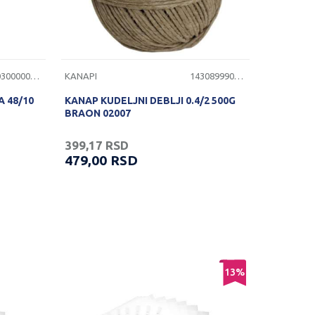
1203000000103
KANAPI
1430899900051
 48/10
KANAP KUDELJNI DEBLJI 0.4/2 500G
BRAON 02007
399,17
RSD
479,00
RSD
13
%