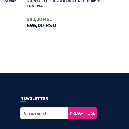
E 150mic
DUPLO FOLIJA ZA KORIČENJE 150mic
CRVENA
580,00
RSD
696,00
RSD
NEWSLETTER
PRIJAVITE SE