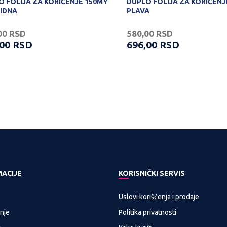
O FOLIJA ZA KORIČENJE 150MY
DUPLO FOLIJA ZA KORIČENJ
IDNA
PLAVA
00
RSD
580,00
RSD
,00
RSD
696,00
RSD
MACIJE
KORISNIČKI SERVIS
Uslovi korišćenja i prodaje
nje
Politika privatnosti