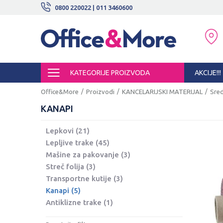
BESPLATNE ISPORUKE!
0800 220022 | 011 3460600
SIGURNO PLAĆANJE PLATNIM KARTI
KATEGORIJE PROIZVODA
AKCIJE!!!
Office&More
Proizvodi
KANCELARIJSKI MATERIJAL
Sred
KANAPI
Lepkovi
(21)
Lepljive trake
(45)
Mašine za pakovanje
(3)
Streč folija
(3)
Transportne kutije
(3)
Kanapi
(5)
Antiklizne trake
(1)