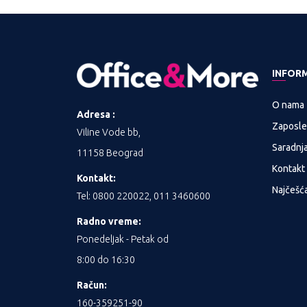
INFOR
O nama
Adresa :
Zaposle
Viline Vode bb,
Saradnj
11158 Beograd
Kontakt
Kontakt:
Najčešća
Tel: 0800 220022, 011 3460600
Radno vreme:
Ponedeljak - Petak od
8:00 do 16:30
Račun:
160-359251-90