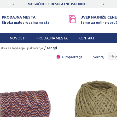
CAMA!
MOGUĆNOST BESPLATNE ISPORUKE!
SIGUR
PRODAJNA MESTA
UVEK NAJNIŽE CENE
Široka maloprodajna mreža
Samo za online poruč
NOVOSTI
PRODAJNA MESTA
KONTAKT
stva za lepljenje i pakovanje
Kanapi
Autopretraga
Sortiraj