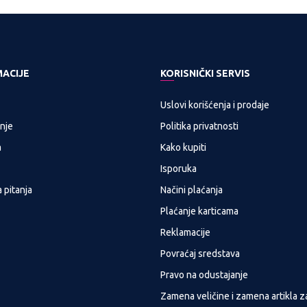
MACIJE
KORISNIČKI SERVIS
Uslovi korišćenja i prodaje
nje
Politika privatnosti
a
Kako kupiti
Isporuka
 pitanja
Načini plaćanja
Plaćanje karticama
Reklamacije
Povraćaj sredstava
Pravo na odustajanje
Zamena veličine i zamena artikla z