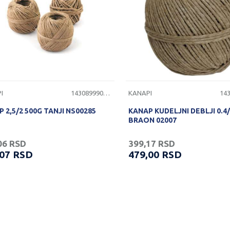
I
1430899900041
KANAPI
 2,5/2 500G TANJI NS00285
KANAP KUDELJNI DEBLJI 0.4/
BRAON 02007
06
RSD
399,17
RSD
,07
RSD
479,00
RSD