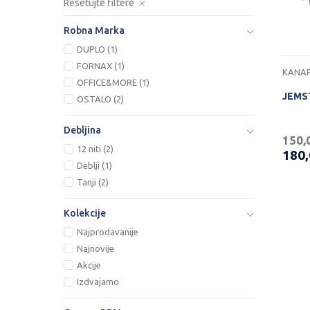
Resetujte filtere
Robna Marka
DUPLO (1)
FORNAX (1)
KANAP
OFFICE&MORE (1)
JEMST
OSTALO (2)
Debljina
150,
12 niti (2)
180
Deblji (1)
Tanji (2)
Kolekcije
Najprodavanije
Najnovije
Akcije
Izdvajamo