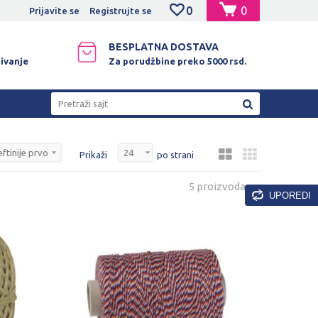
0
0
NO PLAĆANJE PLATNIM KARTICAMA!
Prijavite se
Registrujte se
BESPLATNA DOSTAVA
ivanje
Za porudžbine preko 5000 rsd.
Pretraži sajt
Prikaži
po strani
5 proizvoda
UPOREDI