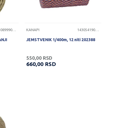
1430899900053
KANAPI
1430541900030
ANJI
JEMSTVENIK 1/400m, 12 niti 202388
550,00
RSD
660,00
RSD