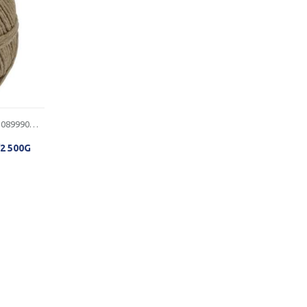
1430899900051
2 500G