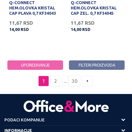
Q-CONNECT
Q-CONNECT
HEM.OLOVKA KRISTAL
HEM.OLOVKA KRISTAL
CAP PLAVA 0,7 KF34043
CAP ZEL. 0,7 KF34045
11,67
RSD
11,67
RSD
14,00
RSD
14,00
RSD
UPOREĐIVANJE
FILTERI PROIZVODA
1
2
...
30
PODACI KOMPANIJE
Adresa :
INFORMACIJE