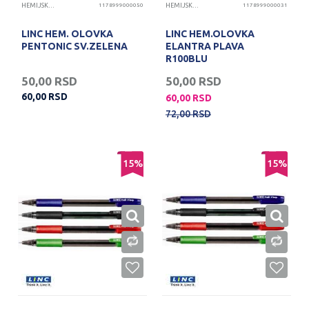
HEMIJSKE OLOVKE
1178999000050
HEMIJSKE OLOVKE
1178999000031
LINC HEM. OLOVKA
LINC HEM.OLOVKA
PENTONIC SV.ZELENA
ELANTRA PLAVA
R100BLU
50,00
RSD
50,00
RSD
60,00
RSD
60,00
RSD
72,00
RSD
15
%
15
%