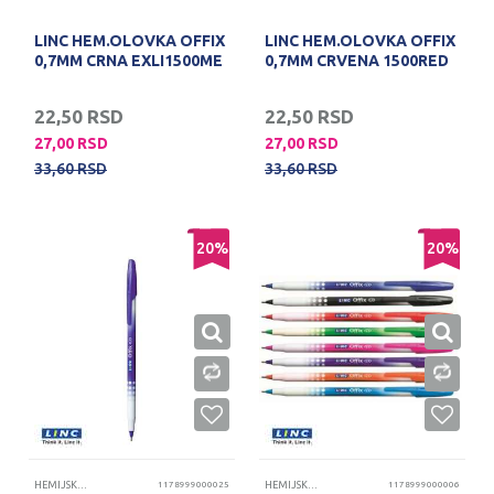
LINC HEM.OLOVKA OFFIX
LINC HEM.OLOVKA OFFIX
0,7MM CRNA EXLI1500ME
0,7MM CRVENA 1500RED
22,50
RSD
22,50
RSD
27,00
RSD
27,00
RSD
33,60
RSD
33,60
RSD
20
%
20
%
HEMIJSKE OLOVKE
1178999000025
HEMIJSKE OLOVKE
1178999000006