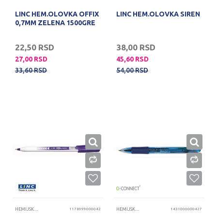
LINC HEM.OLOVKA OFFIX
LINC HEM.OLOVKA SIREN
0,7MM ZELENA 1500GRE
22,50
RSD
38,00
RSD
27,00
RSD
45,60
RSD
33,60
RSD
54,00
RSD
HEMIJSKE OLOVKE
1178999000042
HEMIJSKE OLOVKE
1431000000427