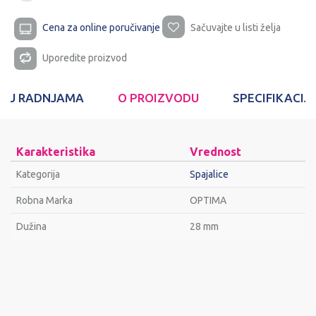
Cena za online poručivanje
Sačuvajte u listi želja
Uporedite proizvod
T U RADNJAMA
O PROIZVODU
SPECIFIKACIJ
Karakteristika
Vrednost
Kategorija
Spajalice
Robna Marka
OPTIMA
Dužina
28 mm
Ime/Nadimak
Email