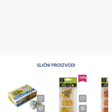
Poruka
POŠALJI
SLIČNI PROIZVODI
16
%