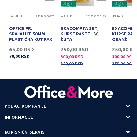
31
SPAJALICE
1213100000270
SPAJALICE
1218500000173
SPAJALICE
OFFICE PR.
EXACOMPTA SET,
EXACOMPTA
SPAJALICE 50MM
KLIPSE PASTEL 58,
KLIPSE PAS
PLASTIČNA KUT PAK
ŽUTA
ORANŽ
30
65,00
RSD
250,00
RSD
250,00
RS
78,00
RSD
300,00
RSD
300,00
RSD
359,00
RSD
359,00
RSD
PODACI KOMPANIJE
Adresa :
INFORMACIJE
Viline Vode bb,
O nama
KORISNIČKI SERVIS
11158 Beograd