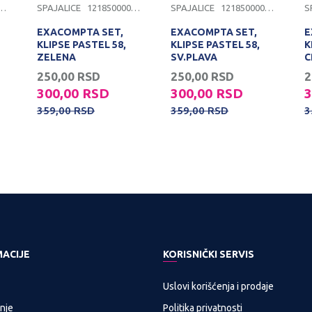
500000171
SPAJALICE
1218500000170
SPAJALICE
1218500000169
S
EXACOMPTA SET,
EXACOMPTA SET,
E
KLIPSE PASTEL 58,
KLIPSE PASTEL 58,
K
ZELENA
SV.PLAVA
C
250,00
RSD
250,00
RSD
2
300,00
RSD
300,00
RSD
3
359,00
RSD
359,00
RSD
3
MACIJE
KORISNIČKI SERVIS
Uslovi korišćenja i prodaje
nje
Politika privatnosti