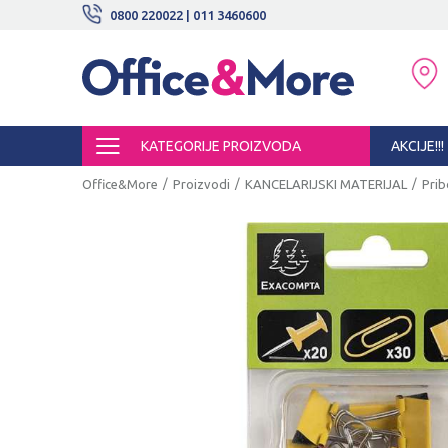
BESPLATNE ISPORUKE!
0800 220022 | 011 3460600
SIGURNO PLAĆANJE PLATNIM KARTI
KATEGORIJE PROIZVODA
AKCIJE!!!
Office&More
Proizvodi
KANCELARIJSKI MATERIJAL
Prib