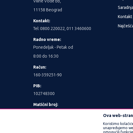
Viline Vode bb,
Saradnj
11158 Beograd
Kontakt
Kontakt:
Najčešća
Tel: 0800 220022, 011 3460600
Radno vreme:
Ponedeljak - Petak od
8:00 do 16:30
Račun:
160-359251-90
PIB:
102748300
Matični broj:
17462989
Ova web-strani
Koristimo kolačić
unapređujemo web l
omogućili funkcije