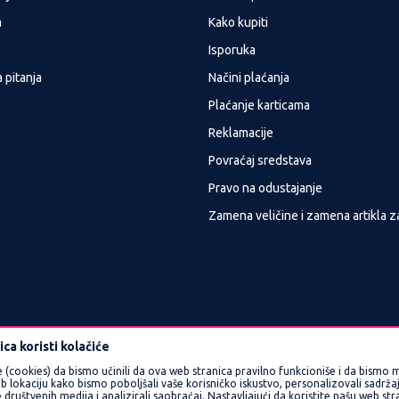
a
Kako kupiti
Isporuka
 pitanja
Načini plaćanja
Plaćanje karticama
Reklamacije
Povraćaj sredstava
Pravo na odustajanje
Zamena veličine i zamena artikla z
ca koristi kolačiće
e (cookies) da bismo učinili da ova web stranica pravilno funkcioniše i da bismo m
okaciju kako bismo poboljšali vaše korisničko iskustvo, personalizovali sadržaj 
 društvenih medija i analizirali saobraćaj. Nastavljajući da koristite našu web st