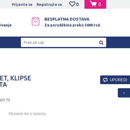
0
0
NO PLAĆANJE PLATNIM KARTICAMA!
Prijavite se
Registrujte se
BESPLATNA DOSTAVA
ivanje
Za porudžbine preko 5000 rsd.
Pretraži sajt
T, KLIPSE
UPOREDI
UTA
00173
Obavesti me o sniženju