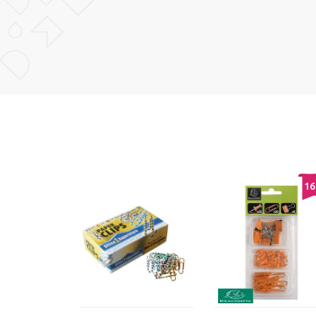
POŠALJI
16