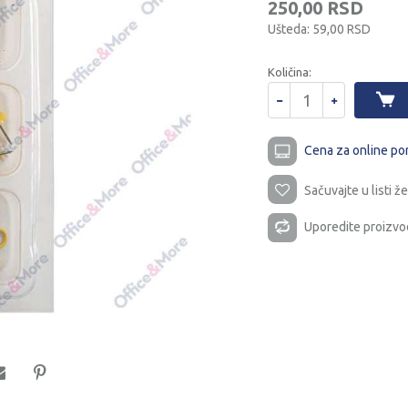
250,00
RSD
Ušteda:
59,00
RSD
Količina:
Cena za online po
Sačuvajte u listi že
Uporedite proizvo