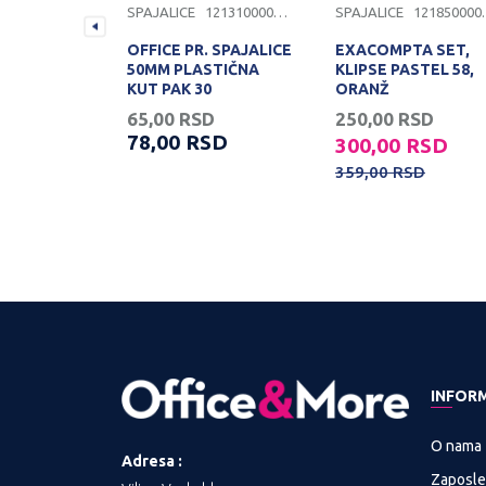
1213100000066
SPAJALICE
1213100000270
SPAJALICE
1218
PAJALICE
OFFICE PR. SPAJALICE
EXACOMPTA SET,
NE
50MM PLASTIČNA
KLIPSE PASTEL 58,
KUT PAK 30
ORANŽ
D
65,00
RSD
250,00
RSD
SD
78,00
RSD
300,00
RSD
359,00
RSD
INFOR
O nama
Adresa :
Zaposle