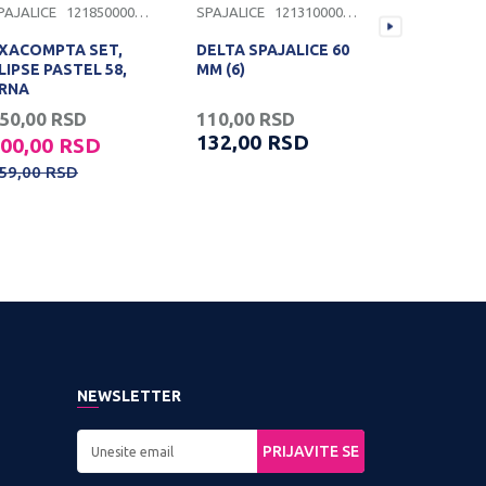
PAJALICE
1218500000168
SPAJALICE
1213100000069
SPAJALICE
XACOMPTA SET,
DELTA SPAJALICE 60
DELTA SPA
LIPSE PASTEL 58,
MM (6)
MM (5)
RNA
50,00
RSD
110,00
RSD
110,00
R
132,00
RSD
132,00
00,00
RSD
59,00
RSD
NEWSLETTER
PRIJAVITE SE