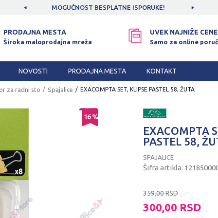
CAMA!
MOGUĆNOST BESPLATNE ISPORUKE!
SIGUR
PRODAJNA MESTA
UVEK NAJNIŽE CENE
Široka maloprodajna mreža
Samo za online poruč
NOVOSTI
PRODAJNA MESTA
KONTAKT
or za radni sto
Spajalice
EXACOMPTA SET, KLIPSE PASTEL 58, ŽUTA
16
%
EXACOMPTA SE
PASTEL 58, Ž
SPAJALICE
Šifra artikla:
12185000
359,00
RSD
300,00
RSD