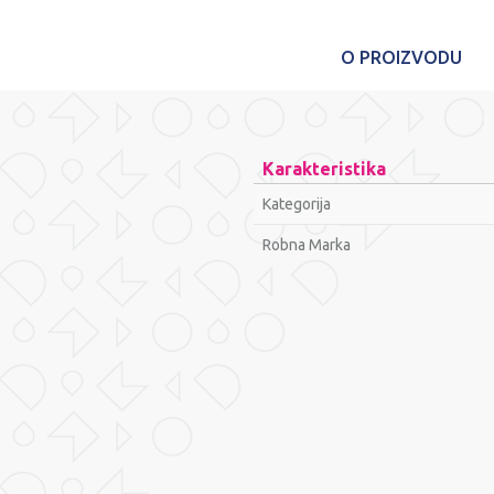
O PROIZVODU
Karakteristika
Kategorija
Robna Marka
Ime/Nadimak
Poruka