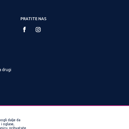
PRATITE NAS
a drugi
ogli dalje da
i oglase,
ranicu, prihvatate