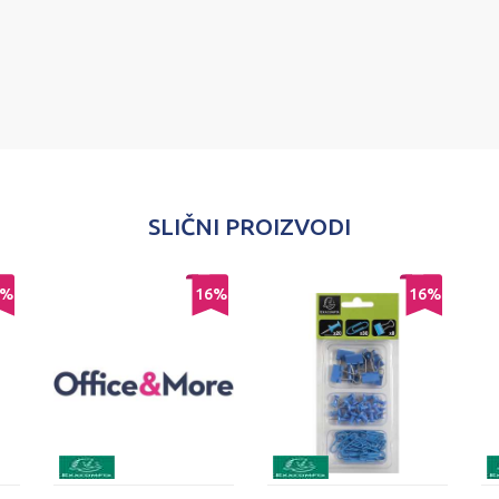
SLIČNI PROIZVODI
%
16
%
16
%