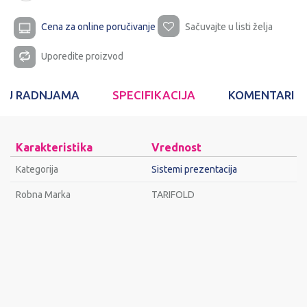
Cena za online poručivanje
Sačuvajte u listi želja
Uporedite proizvod
T U RADNJAMA
SPECIFIKACIJA
KOMENTARI
Karakteristika
Vrednost
Kategorija
Sistemi prezentacija
Robna Marka
TARIFOLD
Ime/Nadimak
Email