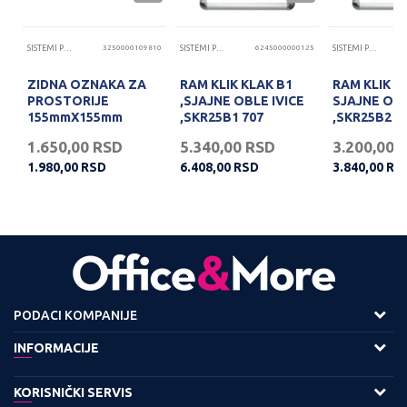
11
SISTEMI PREZENTACIJA
3250000109810
SISTEMI PREZENTACIJA
6245000000125
SISTEMI PREZENTACIJA
ZIDNA OZNAKA ZA
RAM KLIK KLAK B1
RAM KLIK KL
PROSTORIJE
,SJAJNE OBLE IVICE
SJAJNE OBL
155mmX155mm
,SKR25B1 707
,SKR25B2
1.650,00
RSD
5.340,00
RSD
3.200,00
1.980,00
RSD
6.408,00
RSD
3.840,00
RS
PODACI KOMPANIJE
Adresa :
INFORMACIJE
Viline Vode bb,
O nama
KORISNIČKI SERVIS
11158 Beograd