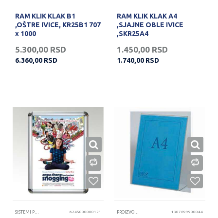
RAM KLIK KLAK B1
RAM KLIK KLAK A4
,OŠTRE IVICE, KR25B1 707
,SJAJNE OBLE IVICE
x 1000
,SKR25A4
5.300,00
RSD
1.450,00
RSD
6.360,00
RSD
1.740,00
RSD
SISTEMI PREZENTACIJA
6245000000121
PROIZVODI OD KLIRITA
1307899900044