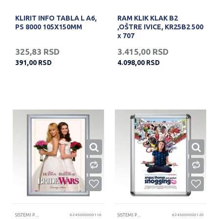
KLIRIT INFO TABLA L A6,
RAM KLIK KLAK B2
PS 8000 105X150MM
,OŠTRE IVICE, KR25B2 500
x 707
325,83
RSD
3.415,00
RSD
391,00
RSD
4.098,00
RSD
SISTEMI PREZENTACIJA
6245000000116
SISTEMI PREZENTACIJA
6245000000120