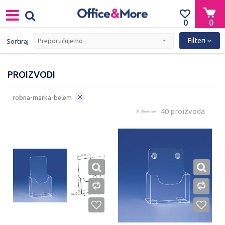
0
0
Filteri
Sortiraj
PROIZVODI
robna-marka-belem
40 proizvoda
Obriši sve