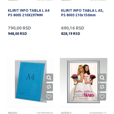
PROIZVODI OD KLIRITA
PROIZVODI OD KLIRITA
KLIRIT INFO TABLA L A4
KLIRIT INFO TABLA L A5,
PS 8005 210X297MM
PS 8003 210x150mm
790,00
RSD
690,16
RSD
948,00
RSD
828,19
RSD
PROIZVODI OD KLIRITA
1307899900034
SISTEMI PREZENTACIJA
6245000000114