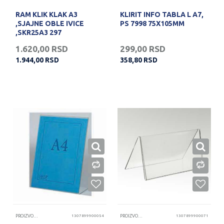
RAM KLIK KLAK A3
KLIRIT INFO TABLA L A7,
,SJAJNE OBLE IVICE
PS 7998 75X105MM
,SKR25A3 297
1.620,00
RSD
299,00
RSD
1.944,00
RSD
358,80
RSD
PROIZVODI OD KLIRITA
1307899900054
PROIZVODI OD KLIRITA
1307899900071