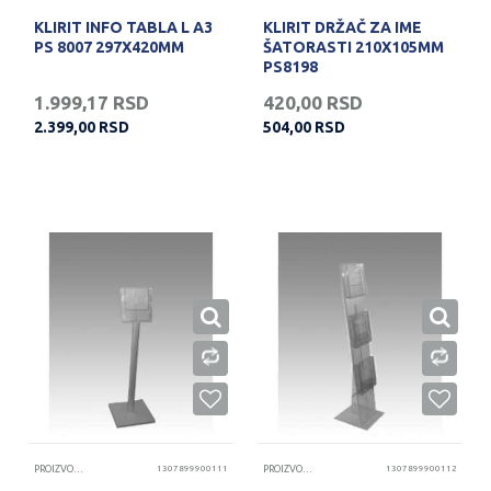
KLIRIT INFO TABLA L A3
KLIRIT DRŽAČ ZA IME
PS 8007 297X420MM
ŠATORASTI 210X105MM
PS8198
1.999,17
RSD
420,00
RSD
2.399,00
RSD
504,00
RSD
PROIZVODI OD KLIRITA
1307899900111
PROIZVODI OD KLIRITA
1307899900112