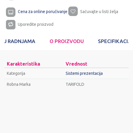
Cena za online poručivanje
Sačuvajte u listi želja
Uporedite proizvod
T U RADNJAMA
O PROIZVODU
SPECIFIKACIJ
Karakteristika
Vrednost
Kategorija
Sistemi prezentacija
Robna Marka
TARIFOLD
Ime/Nadimak
Email