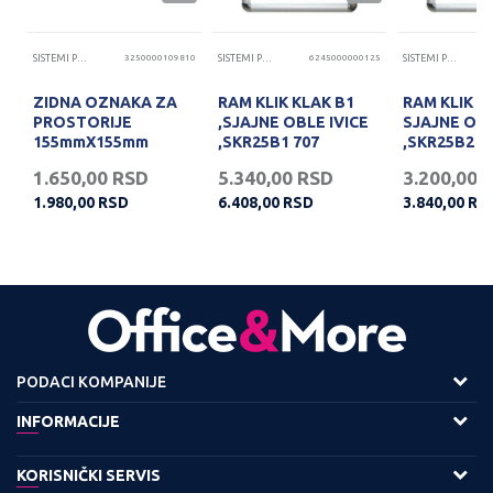
11
SISTEMI PREZENTACIJA
3250000109810
SISTEMI PREZENTACIJA
6245000000125
SISTEMI PREZENTACIJA
ZIDNA OZNAKA ZA
RAM KLIK KLAK B1
RAM KLIK KL
PROSTORIJE
,SJAJNE OBLE IVICE
SJAJNE OBL
155mmX155mm
,SKR25B1 707
,SKR25B2
1.650,00
RSD
5.340,00
RSD
3.200,00
1.980,00
RSD
6.408,00
RSD
3.840,00
RS
PODACI KOMPANIJE
Adresa :
INFORMACIJE
Viline Vode bb,
O nama
KORISNIČKI SERVIS
11158 Beograd