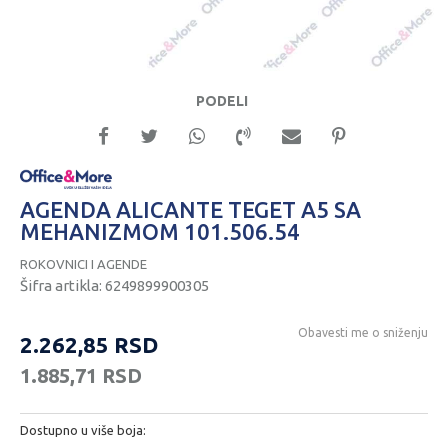
PODELI
AGENDA ALICANTE TEGET A5 SA
MEHANIZMOM 101.506.54
ROKOVNICI I AGENDE
Šifra artikla:
6249899900305
Obavesti me o sniženju
2.262,85
RSD
1.885,71
RSD
Dostupno u više boja: