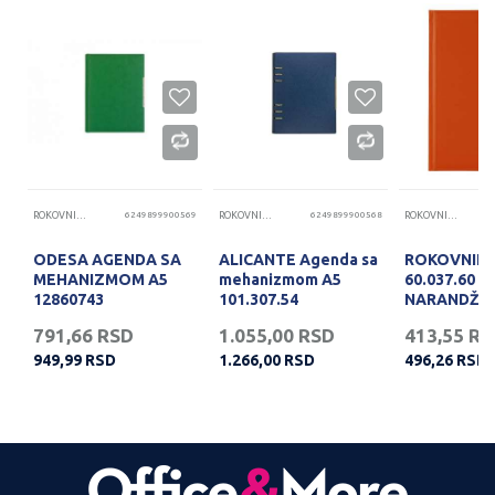
25
ROKOVNICI I AGENDE
6249899900569
ROKOVNICI I AGENDE
6249899900568
ROKOVNICI I AGENDE
ODESA AGENDA SA
ALICANTE Agenda sa
ROKOVNIK 
MEHANIZMOM A5
mehanizmom A5
60.037.60
12860743
101.307.54
NARANDŽA
791,66
RSD
1.055,00
RSD
413,55
RS
949,99
RSD
1.266,00
RSD
496,26
RSD