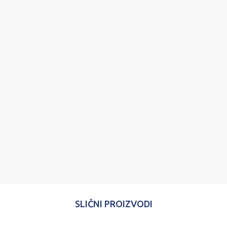
Ime/Nadimak
Email
Poruka
POŠALJI
SLIČNI PROIZVODI