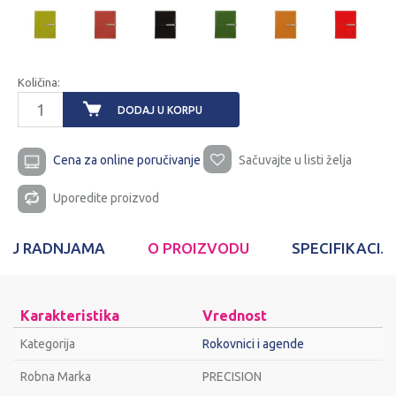
Količina:
DODAJ U KORPU
Cena za online poručivanje
Sačuvajte u listi želja
Uporedite proizvod
T U RADNJAMA
O PROIZVODU
SPECIFIKACIJ
Karakteristika
Vrednost
Kategorija
Rokovnici i agende
Robna Marka
PRECISION