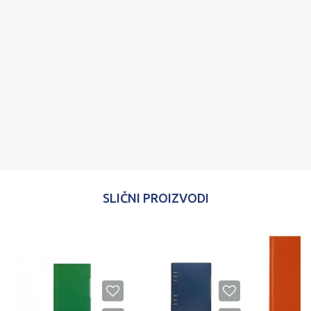
Poruka
POŠALJI
SLIČNI PROIZVODI