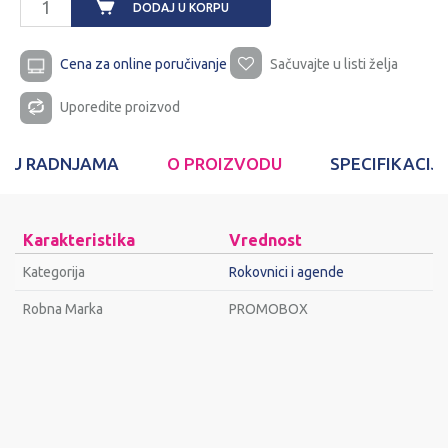
DODAJ U KORPU
Cena za online poručivanje
Sačuvajte u listi želja
Uporedite proizvod
T U RADNJAMA
O PROIZVODU
SPECIFIKACIJ
Karakteristika
Vrednost
Kategorija
Rokovnici i agende
Robna Marka
PROMOBOX
Ime/Nadimak
Email