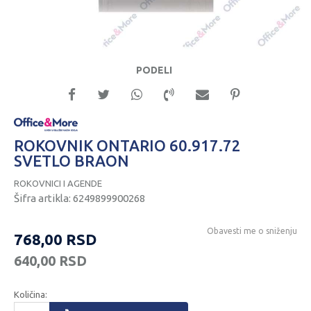
PODELI
ROKOVNIK ONTARIO 60.917.72
SVETLO BRAON
ROKOVNICI I AGENDE
Šifra artikla:
6249899900268
Obavesti me o sniženju
768,00
RSD
640,00
RSD
Količina: