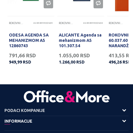
24
ROKOVNICI I AGENDE
6249899900569
ROKOVNICI I AGENDE
6249899900568
ROKOVNICI I AGENDE
ODESA AGENDA SA
ALICANTE Agenda sa
ROKOVNIK 
MEHANIZMOM A5
mehanizmom A5
60.037.60
12860743
101.307.54
NARANDŽA
791,66
RSD
1.055,00
RSD
413,55
RS
949,99
RSD
1.266,00
RSD
496,26
RSD
PODACI KOMPANIJE
Adresa :
INFORMACIJE
Viline Vode bb,