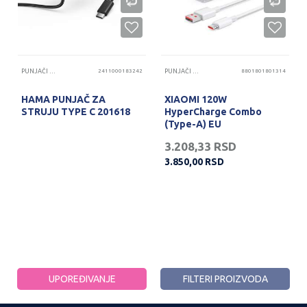
PUNJAČI TELEFONA
2411000183242
PUNJAČI TELEFONA
8801801801314
HAMA PUNJAČ ZA
XIAOMI 120W
STRUJU TYPE C 201618
HyperCharge Combo
(Type-A) EU
3.208,33
RSD
3.850,00
RSD
PROVERITE DOSTUPNOST
UPOREĐIVANJE
FILTERI PROIZVODA