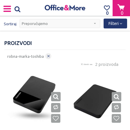
0
0
Filteri
Sortiraj
PROIZVODI
robna-marka-toshiba
2 proizvoda
Obriši sve