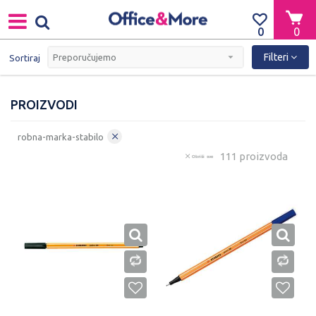
0
0
Filteri
Sortiraj
PROIZVODI
robna-marka-stabilo
111 proizvoda
Obriši sve