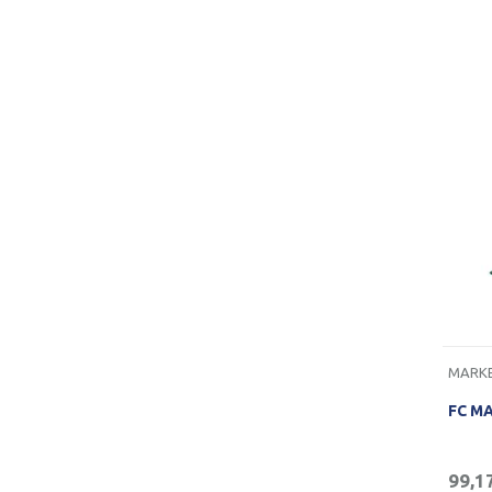
MARKE
FC MA
99,1