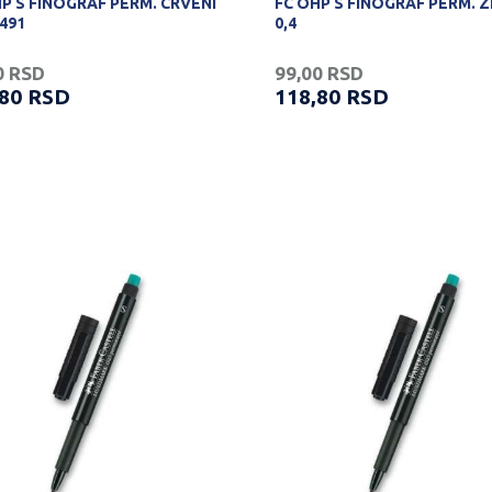
P S FINOGRAF PERM. CRVENI
FC OHP S FINOGRAF PERM. Z
7491
0,4
0
RSD
99,00
RSD
,80
RSD
118,80
RSD