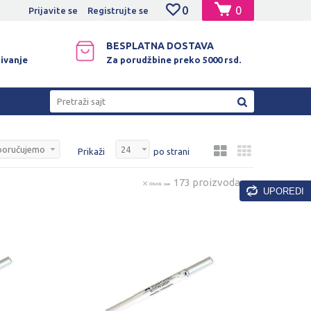
0
0
NJE PLATNIM KARTICAMA!
Prijavite se
Registrujte se
BESPLATNA DOSTAVA
ivanje
Za porudžbine preko 5000 rsd.
Pretraži sajt
Prikaži
po strani
173 proizvoda
Obriši sve
UPOREDI