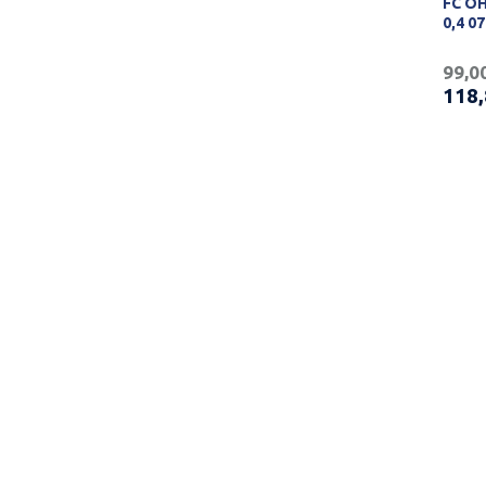
FC OH
0,4 0
99,0
118