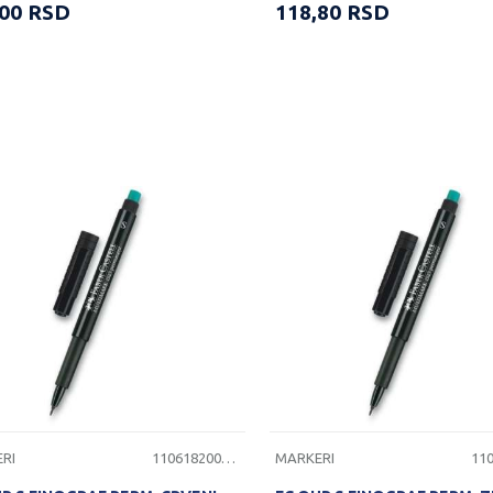
,00
RSD
118,80
RSD
RI
1106182000065
MARKERI