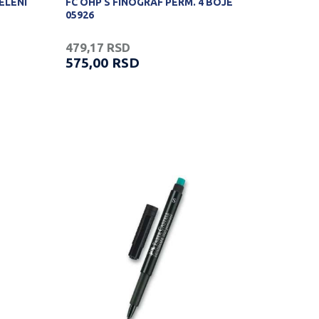
ELENI
FC OHP S FINOGRAF PERM. 4 BOJE
05926
479,17
RSD
575,00
RSD