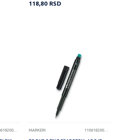
118,80
RSD
1106182000070
MARKERI
1106182000095