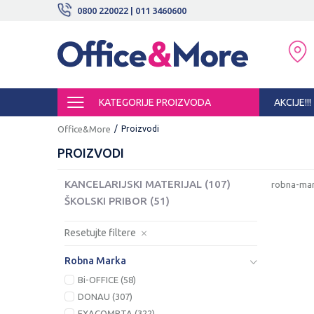
 ISPORUKE!
0800 220022 | 011 3460600
SIGURNO PLAĆANJE PLATNIM KARTICAMA!
KATEGORIJE PROIZVODA
AKCIJE!!!
Office&More
Proizvodi
PROIZVODI
KANCELARIJSKI MATERIJAL
(107)
robna-mar
ŠKOLSKI PRIBOR
(51)
Resetujte filtere
Robna Marka
Bi-OFFICE (58)
DONAU (307)
EXACOMPTA (322)