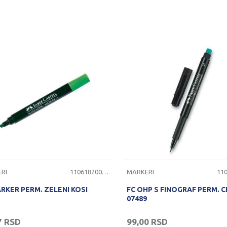
RI
1106182000040
MARKERI
RKER PERM. ZELENI KOSI
FC OHP S FINOGRAF PERM. CR
07489
7
RSD
99,00
RSD