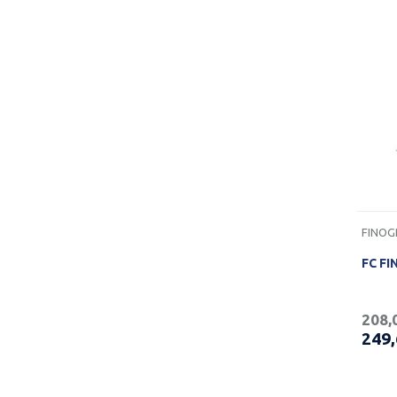
FINOG
FC FI
208,
249