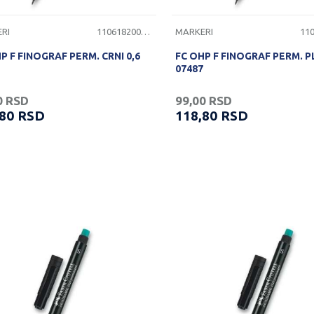
RI
1106182000105
MARKERI
P F FINOGRAF PERM. CRNI 0,6
FC OHP F FINOGRAF PERM. PL
07487
0
RSD
99,00
RSD
,80
RSD
118,80
RSD