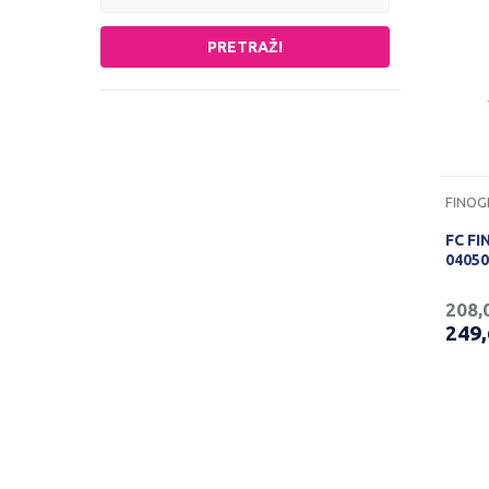
PRETRAŽI
FINOG
FC FI
04050
208,
249