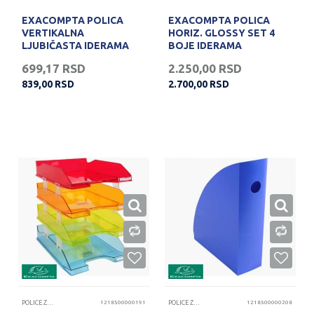
EXACOMPTA POLICA
EXACOMPTA POLICA
VERTIKALNA
HORIZ. GLOSSY SET 4
LJUBIČASTA IDERAMA
BOJE IDERAMA
699,17
RSD
2.250,00
RSD
839,00
RSD
2.700,00
RSD
POLICE ZA DOKUMENTA
1218500000191
POLICE ZA DOKUMENTA
1218500000208