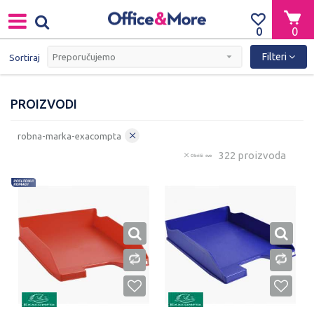
0
0
Filteri
Sortiraj
PROIZVODI
robna-marka-exacompta
322 proizvoda
Obriši sve