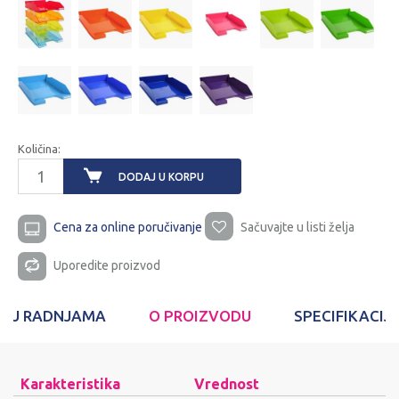
Količina:
DODAJ U KORPU
Cena za online poručivanje
Sačuvajte u listi želja
Uporedite proizvod
T U RADNJAMA
O PROIZVODU
SPECIFIKACIJ
Karakteristika
Vrednost