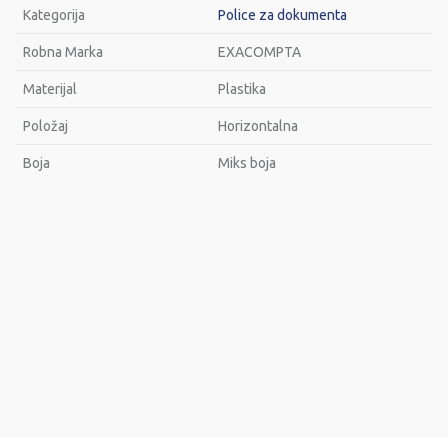
Kategorija
Police za dokumenta
Robna Marka
EXACOMPTA
Materijal
Plastika
Položaj
Horizontalna
Bоја
Miks boja
Ime/Nadimak
Email
Poruka