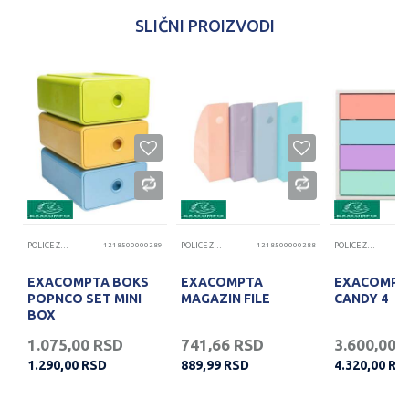
SLIČNI PROIZVODI
POŠALJI
17
POLICE ZA DOKUMENTA
1218500000289
POLICE ZA DOKUMENTA
1218500000288
POLICE ZA DOKUMENTA
EXACOMPTA BOKS
EXACOMPTA
EXACOMPT
POPNCO SET MINI
MAGAZIN FILE
CANDY 4
BOX
1.075,00
RSD
741,66
RSD
3.600,00
1.290,00
RSD
889,99
RSD
4.320,00
RS