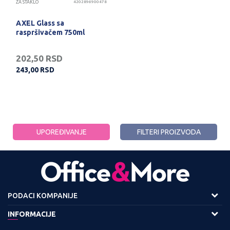
ZA STAKLO
4202896900478
AXEL Glass sa
raspršivačem 750ml
202,50
RSD
243,00
RSD
UPOREĐIVANJE
FILTERI PROIZVODA
PODACI KOMPANIJE
Adresa :
INFORMACIJE
Viline Vode bb,