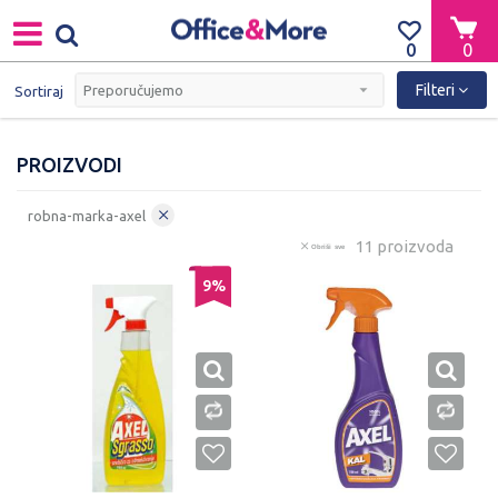
0
0
Filteri
Sortiraj
PROIZVODI
robna-marka-axel
11 proizvoda
Obriši sve
9
%