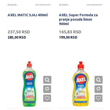
ZA KUHINJU
4202896900477
ZA KUHINJU
4202896900470
AXEL MATIC SJAJ 400ml
AXEL Super Formula za
pranje posuđa limun
900ml
237,50
RSD
165,83
RSD
285,00
RSD
199,00
RSD