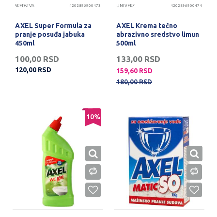
SREDSTVA ZA DEZINFEKCIJU
4202896900473
UNIVERZALNA SREDSTVA
4202896900474
AXEL Super Formula za
AXEL Krema tečno
pranje posuđa jabuka
abrazivno sredstvo limun
450ml
500ml
100,00
RSD
133,00
RSD
120,00
RSD
159,60
RSD
180,00
RSD
10
%