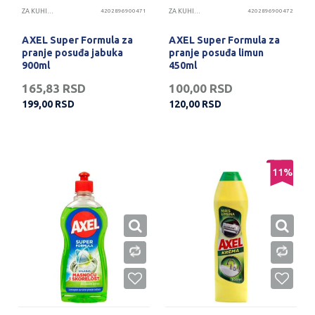
ZA KUHINJU
4202896900471
ZA KUHINJU
4202896900472
AXEL Super Formula za
AXEL Super Formula za
pranje posuđa jabuka
pranje posuđa limun
900ml
450ml
165,83
RSD
100,00
RSD
199,00
RSD
120,00
RSD
11
%