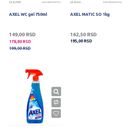
ZA KUPATILO
4202896900475
ZA KUHINJU
4202896900476
AXEL WC gel 750ml
AXEL MATIC SO 1kg
149,00
RSD
162,50
RSD
195,00
RSD
178,80
RSD
199,00
RSD