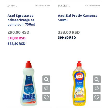
ZA KUHINJU
4202896900427
ZA KUPATILO
4202896900469
Axel Sgrasso za
Axel Kal Protiv Kamenca
odmascivanje sa
500ml
pumpicom 750ml
290,00
RSD
333,00
RSD
399,60
RSD
348,00
RSD
382,80
RSD