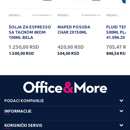
08
POSUĐE I PRIBOR ZA JELO
6234100000017
POSUĐE I PRIBOR ZA JELO
6248899900115
POSUĐE I PRIBOR ZA JELO
ŠOLJA ZA ESPRESSO
MAPED POSUDA
FLUID TER
SA TACNOM 6KOM
CHAR 2X150ML
500ML PLAV
100ML BELA
41.096.20
1.250,00
RSD
420,00
RSD
705,47
RS
1.500,00
RSD
504,00
RSD
846,56
RSD
PODACI KOMPANIJE
Adresa :
INFORMACIJE
Viline Vode bb,
O nama
KORISNIČKI SERVIS
11158 Beograd