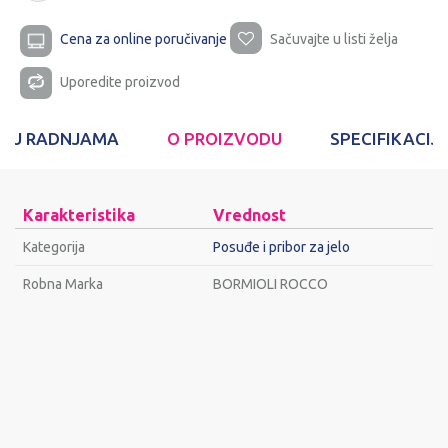
Cena za online poručivanje
Sačuvajte u listi želja
Uporedite proizvod
T U RADNJAMA
O PROIZVODU
SPECIFIKACIJ
Karakteristika
Vrednost
Kategorija
Posuđe i pribor za jelo
Robna Marka
BORMIOLI ROCCO
Ime/Nadimak
Email