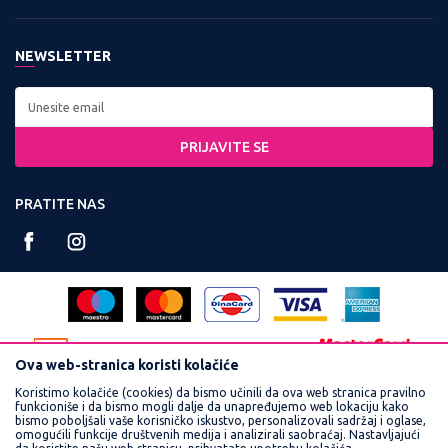
Zaposlenje
Kontakt:
Uslovi korišćenja i prodaje
Saradnja
Tel: 0800 220022, 011 3460600
NEWSLETTER
Politika privatnosti
Kontakt
Radno vreme:
Kako kupiti
Najčešća pitanja
Ponedeljak - Petak od
Isporuka
8:00 do 16:30
PRIJAVITE SE
Načini plaćanja
Račun:
Plaćanje karticama
PRATITE NAS
160-359251-90
Reklamacije
PIB:
Povraćaj sredstava
102748300
Pravo na odustajanje
Matični broj:
Zamena veličine i zamena artikla za drugi
17462989
Ova web-stranica koristi kolačiće
Koristimo kolačiće (cookies) da bismo učinili da ova web stranica pravilno
funkcioniše i da bismo mogli dalje da unapređujemo web lokaciju kako
bismo poboljšali vaše korisničko iskustvo, personalizovali sadržaj i oglase,
omogućili funkcije društvenih medija i analizirali saobraćaj. Nastavljajući