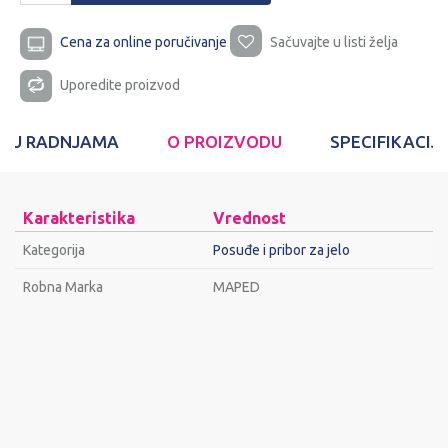
Cena za online poručivanje
Sačuvajte u listi želja
Uporedite proizvod
T U RADNJAMA
O PROIZVODU
SPECIFIKACIJ
Karakteristika
Vrednost
Kategorija
Posuđe i pribor za jelo
Robna Marka
MAPED
Ime/Nadimak
Email