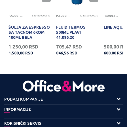
60
POSUĐE I PRIBOR ZA JELO
6234100000017
POSUĐE I PRIBOR ZA JELO
6249500000035
POSUĐE I PRIBOR ZA JELO
ŠOLJA ZA ESPRESSO
FLUID TERMOS
LINE AQUA 
SA TACNOM 6KOM
500ML PLAVI
100ML BELA
41.096.20
1.250,00
RSD
705,47
RSD
500,00
RS
1.500,00
RSD
846,56
RSD
600,00
RSD
PODACI KOMPANIJE
Adresa :
INFORMACIJE
Viline Vode bb,
O nama
KORISNIČKI SERVIS
11158 Beograd