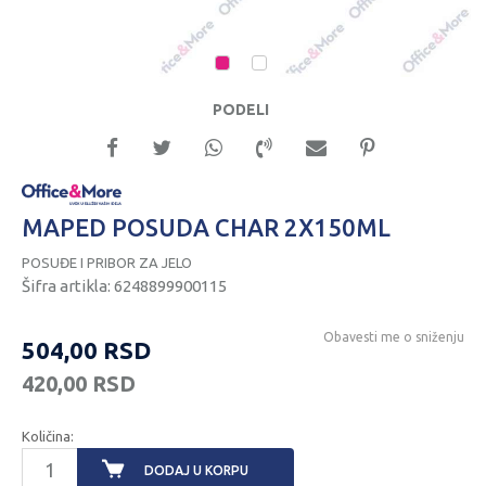
1
2
PODELI
MAPED POSUDA CHAR 2X150ML
POSUĐE I PRIBOR ZA JELO
Šifra artikla:
6248899900115
Obavesti me o sniženju
504,00
RSD
420,00
RSD
Količina:
DODAJ U KORPU