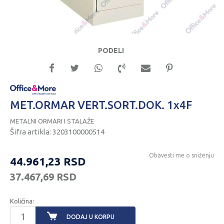
PODELI
MET.ORMAR VERT.SORT.DOK. 1x4F
METALNI ORMARI I STALAŽE
Šifra artikla:
3203100000514
Obavesti me o sniženju
44.961,23
RSD
37.467,69
RSD
Količina:
DODAJ U KORPU