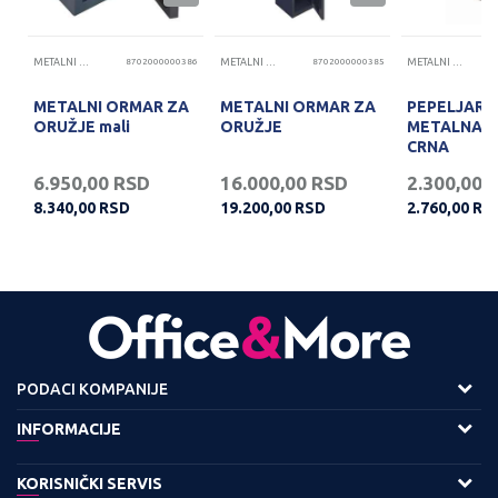
45
METALNI ORMARI I STALAŽE
8702000000386
METALNI ORMARI I STALAŽE
8702000000385
METALNI ORMARI I STALAŽE
METALNI ORMAR ZA
METALNI ORMAR ZA
PEPELJARA
ORUŽJE mali
ORUŽJE
METALNA 
CRNA
6.950,00
RSD
16.000,00
RSD
2.300,00
8.340,00
RSD
19.200,00
RSD
2.760,00
RS
PODACI KOMPANIJE
Adresa :
INFORMACIJE
Viline Vode bb,
O nama
KORISNIČKI SERVIS
11158 Beograd