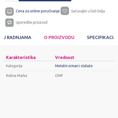
Cena za online poručivanje
Sačuvajte u listi želja
Uporedite proizvod
T U RADNJAMA
O PROIZVODU
SPECIFIKACIJ
Karakteristika
Vrednost
Kategorija
Metalni ormari i stalaže
Robna Marka
OMF
Ime/Nadimak
Email