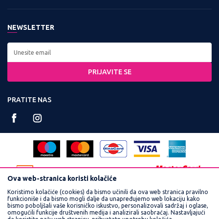
Zaposlenje
Kontakt:
Uslovi korišćenja i prodaje
Saradnja
Tel: 0800 220022, 011 3460600
NEWSLETTER
Politika privatnosti
Kontakt
Radno vreme:
Kako kupiti
Najčešća pitanja
Ponedeljak - Petak od
Isporuka
8:00 do 16:30
PRIJAVITE SE
Načini plaćanja
Račun:
Plaćanje karticama
PRATITE NAS
160-359251-90
Reklamacije
PIB:
Povraćaj sredstava
102748300
Pravo na odustajanje
Matični broj:
Zamena veličine i zamena artikla za drugi
17462989
Ova web-stranica koristi kolačiće
Koristimo kolačiće (cookies) da bismo učinili da ova web stranica pravilno
funkcioniše i da bismo mogli dalje da unapređujemo web lokaciju kako
bismo poboljšali vaše korisničko iskustvo, personalizovali sadržaj i oglase,
omogućili funkcije društvenih medija i analizirali saobraćaj. Nastavljajući