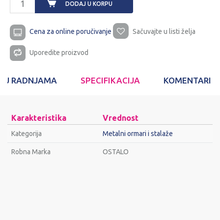
DODAJ U KORPU
Cena za online poručivanje
Sačuvajte u listi želja
Uporedite proizvod
T U RADNJAMA
SPECIFIKACIJA
KOMENTARI
Karakteristika
Vrednost
Kategorija
Metalni ormari i stalaže
Robna Marka
OSTALO
Ime/Nadimak
Email