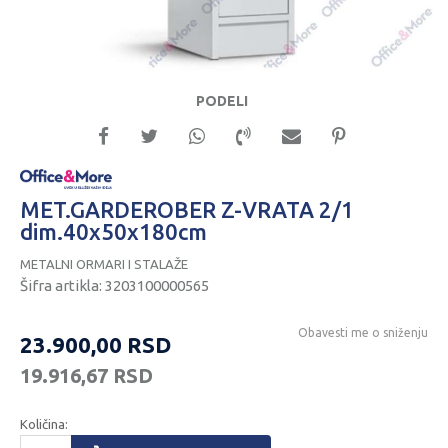
PODELI
MET.GARDEROBER Z-VRATA 2/1
dim.40x50x180cm
METALNI ORMARI I STALAŽE
Šifra artikla:
3203100000565
Obavesti me o sniženju
23.900,00
RSD
19.916,67
RSD
Količina: