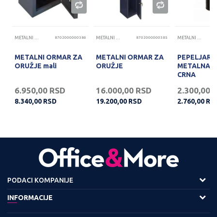
42
METALNI ORMARI I STALAŽE
8702000000386
METALNI ORMARI I STALAŽE
8702000000385
METALNI ORMARI I STALAŽE
METALNI ORMAR ZA
METALNI ORMAR ZA
PEPELJARA
ORUŽJE mali
ORUŽJE
METALNA 
CRNA
6.950,00
RSD
16.000,00
RSD
2.300,00
8.340,00
RSD
19.200,00
RSD
2.760,00
RS
PODACI KOMPANIJE
Adresa :
INFORMACIJE
Viline Vode bb,