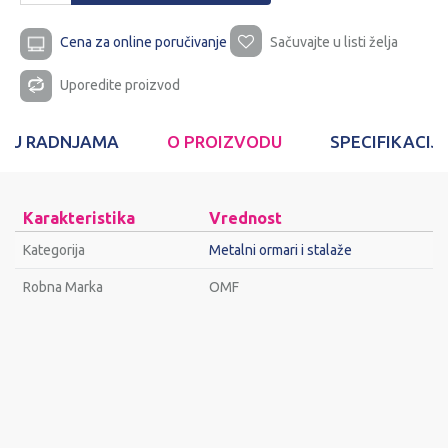
Cena za online poručivanje
Sačuvajte u listi želja
Uporedite proizvod
T U RADNJAMA
O PROIZVODU
SPECIFIKACIJ
Karakteristika
Vrednost
Kategorija
Metalni ormari i stalaže
Robna Marka
OMF
Ime/Nadimak
Email