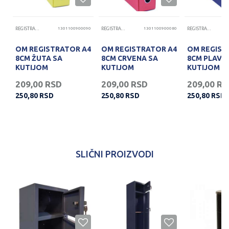
40
REGISTRATORI
1301100900090
REGISTRATORI
1301100900080
REGISTRATORI
A4
OM REGISTRATOR A4
OM REGISTRATOR A4
OM REGIST
8CM ŽUTA SA
8CM CRVENA SA
8CM PLAVA
KUTIJOM
KUTIJOM
KUTIJOM
209,00
RSD
209,00
RSD
209,00
RS
250,80
RSD
250,80
RSD
250,80
RSD
SLIČNI PROIZVODI