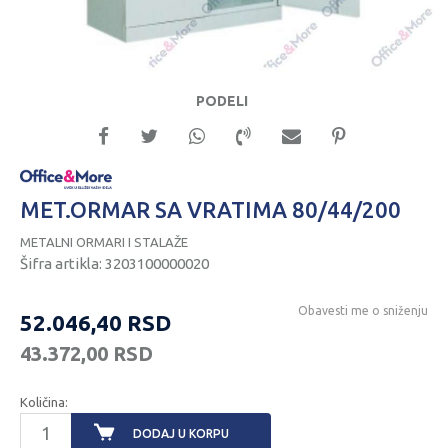
PODELI
MET.ORMAR SA VRATIMA 80/44/200
METALNI ORMARI I STALAŽE
Šifra artikla:
3203100000020
Obavesti me o sniženju
52.046,40
RSD
43.372,00
RSD
Količina:
DODAJ U KORPU