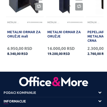
45
METALNI ORMARI I STALAŽE
8702000000386
METALNI ORMARI I STALAŽE
8702000000385
METALNI ORMARI I STALAŽE
METALNI ORMAR ZA
METALNI ORMAR ZA
PEPELJARA
ORUŽJE mali
ORUŽJE
METALNA 
CRNA
6.950,00
RSD
16.000,00
RSD
2.300,00
8.340,00
RSD
19.200,00
RSD
2.760,00
RS
PODACI KOMPANIJE
Adresa :
INFORMACIJE
Viline Vode bb,