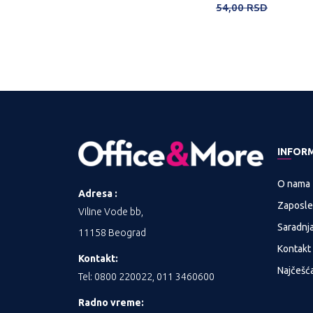
54,00
RSD
INFOR
O nama
Adresa :
Zaposle
Viline Vode bb,
Saradnj
11158 Beograd
Kontakt
Kontakt:
Najčešća
Tel: 0800 220022, 011 3460600
Radno vreme: