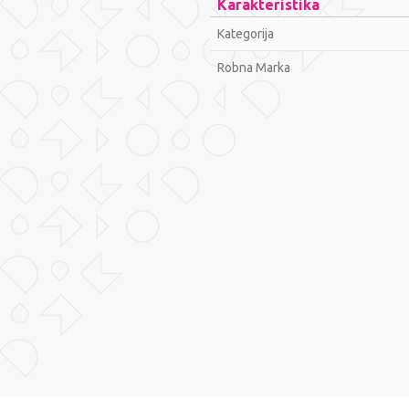
Karakteristika
Kategorija
Robna Marka
Ime/Nadimak
Poruka
POŠALJI