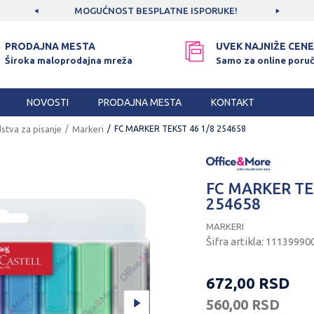
CAMA!
MOGUĆNOST BESPLATNE ISPORUKE!
SIGUR
PRODAJNA MESTA
UVEK NAJNIŽE CENE
Široka maloprodajna mreža
Samo za online poruč
NOVOSTI
PRODAJNA MESTA
KONTAKT
stva za pisanje
Markeri
FC MARKER TEKST 46 1/8 254658
FC MARKER TE
254658
MARKERI
Šifra artikla:
11139990
672,00
RSD
560,00
RSD