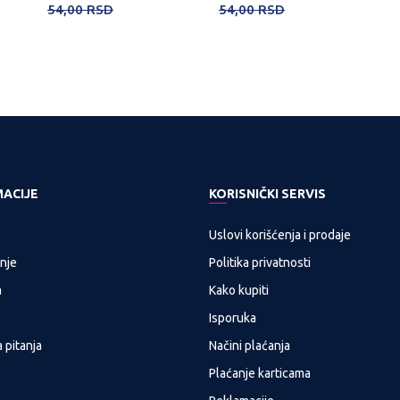
54,00
RSD
54,00
RSD
MACIJE
KORISNIČKI SERVIS
Uslovi korišćenja i prodaje
nje
Politika privatnosti
a
Kako kupiti
Isporuka
 pitanja
Načini plaćanja
Plaćanje karticama