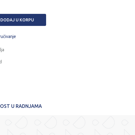
DODAJ U KORPU
ručivanje
lja
d
NOST U RADNJAMA