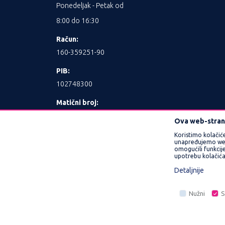
Ponedeljak - Petak od
8:00 do 16:30
Račun:
160-359251-90
PIB:
102748300
Matični broj:
17462989
Ova web-strani
Koristimo kolačić
unapređujemo web l
omogućili funkcije
upotrebu kolačića
Detaljnije
Nastojimo da budemo što precizniji u opisu 
Nužni
S
prikazani na sajtu su deo naše ponude i n
Nužni