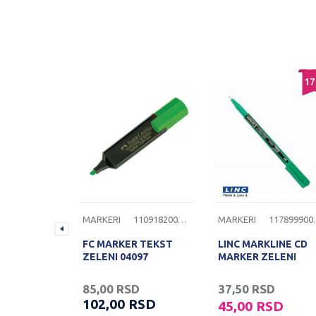
17
1113999000122
MARKERI
1109182000030
MARKERI
1178
 TEKST 46
FC MARKER TEKST
LINC MARKLINE CD
c 254674
ZELENI 04097
MARKER ZELENI
SD
85,00
RSD
37,50
RSD
RSD
102,00
RSD
45,00
RSD