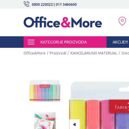
BESPLATNE ISPORUKE!
0800 220022 | 011 3460600
SIGURNO PLAĆANJE PLATNIM KARTI
KATEGORIJE PROIZVODA
AKCIJE!!!
Office&More
Proizvodi
KANCELARIJSKI MATERIJAL
Sred