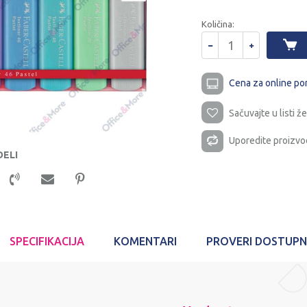
Količina:
Cena za online po
Sačuvajte u listi že
Uporedite proizvo
DELI
SPECIFIKACIJA
KOMENTARI
PROVERI DOSTUP