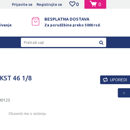
0
0
NO PLAĆANJE PLATNIM KARTICAMA!
Prijavite se
Registrujte se
BESPLATNA DOSTAVA
ivanje
Za porudžbine preko 5000 rsd.
Pretraži sajt
KST 46 1/8
UPOREDI
00125
Obavesti me o sniženju