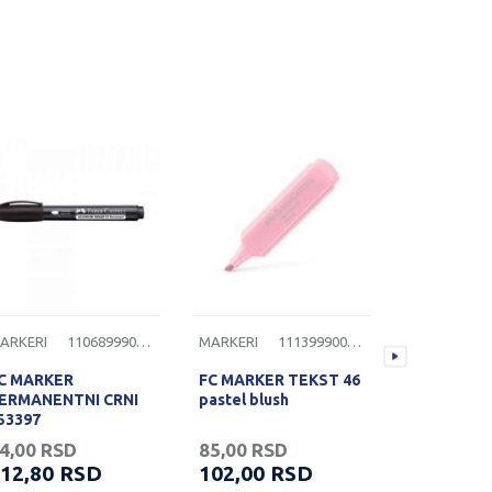
ARKERI
1106899900045
MARKERI
1113999000130
MARKERI
C MARKER
FC MARKER TEKST 46
FC MARKER
ERMANENTNI CRNI
pastel blush
pastel po
53397
4,00
RSD
85,00
RSD
85,00
RS
12,80
RSD
102,00
RSD
102,00