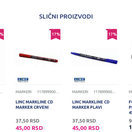
SLIČNI PROIZVODI
%
17
%
17
%
999000094
MARKERI
1178999000093
MARKERI
1178999000092
M
LINC MARKLINE CD
LINC MARKLINE CD
F
MARKER CRVENI
MARKER PLAVI
P
4
37,50
RSD
37,50
RSD
9
1
45,00
RSD
45,00
RSD