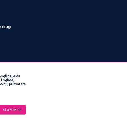
a drugi
ogli dalje da
i oglase,
ranicu, prihvatate
rmacije kompletne i bez grešaka. Svi artikli
SLAŽEM SE
veriti pozivom Call Centra na 0800/220022,
ne funkcije kao